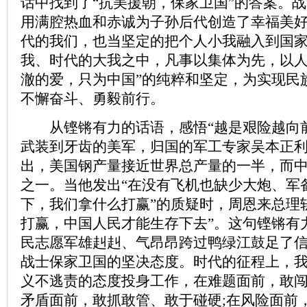
话中找到了“抗美援朝，保家卫国”的答案。
用满腔热血和赤诚为子孙后代创造了幸福美
代的我们，也当坚定的把个人小我融入到国
我、时代的大我之中，凡事以集体为先，以人
澈的爱，只为中国”的纯粹和坚定，为实现民
不懈奋斗、勇毅前行。
从铿锵有力的话语，感悟“越是艰险越向前
武装到牙齿的美军，归国的军工专家吴本正
出，美国钢产量接近世界总产量的一半，而
之一。当他发出“在没有飞机也缺少大炮、军
下，我们拿什么打赢”的质疑时，周恩来总理
打赢，中国人民才能生存下去”。这句铿锵有
民志愿军雄赳赳、气昂昂跨过鸭绿江鼓足了
战士保家卫国的坚决态度。时代的征程上，
义不逃责的态度投身工作，在难题面前，敢
矛盾面前，敢抓敢管、敢于碰硬;在风险面前