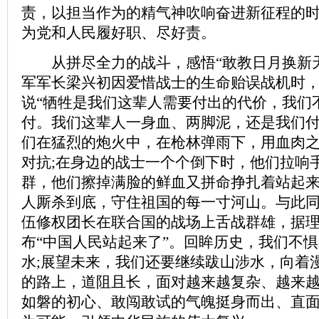
责，以担当作为的精气神吹响奋进新征程的
为党和人民履好职、尽好责。
从拼尽全力的战斗，感悟“敢教日月换新天
军军长梁兴初因爱惜战士的生命贻误战机时
说“牺牲是我们这辈人需要付出的代价，我们
付。我们这辈人一身血、两脚泥，还是我们付吧
们在猛烈的炮火中，在枪林弹雨下，用血肉
对抗;在身边的战士一个个倒下时，他们拉响
群，他们擦掉满脸的鲜血又拼命挣扎着站起
人厮杀到底，守住祖国的每一寸河山。与此
伍修权团长在联合国的战场上舌战群雄，据
布“中国人民站起来了”。回眸历史，我们不
水;展望未来，我们还要继续跋山涉水，向着
的路上，道阻且长，面对越来越复杂、越来
如磐的初心、敢闯敢试的气魄挺身而出、直