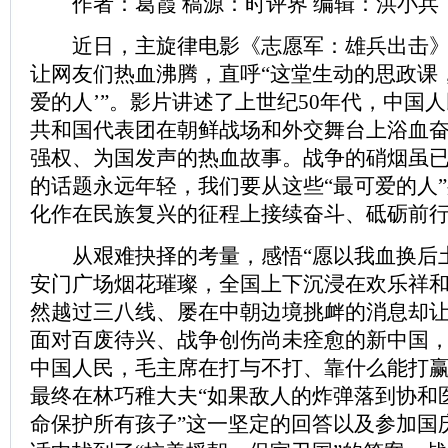
作者：葛霞 稿源：时评界 编辑：洪小兵
近日，主旋律电影《志愿军：雄兵出击》
让网友们热血沸腾，直呼“这堂生动的思政课
爱的人’”。影片讲述了上世纪50年代，中国
共和国代表团在朝鲜战场和外交舞台上浴血
强权、为国发声的热血故事。战争的硝烟虽
的话题永远年轻，我们要从这些“最可爱的人
化作在民族复兴的征程上接续奋斗、砥砺前
从艰难抉择的考量，感悟“愿以我血换后土
安门广场烟花璀璨，全国上下沉浸在欢乐祥
然越过三八线、屡在中朝边境挑衅的消息却
面对百废待兴、战争创伤尚未痊愈的新中国
中国人民，毛主席在打与不打、靠什么能打
最终在林巧稚大夫“如果敌人的炸弹落到协和
命保护所有孩子”这一坚定的回答以及参加国