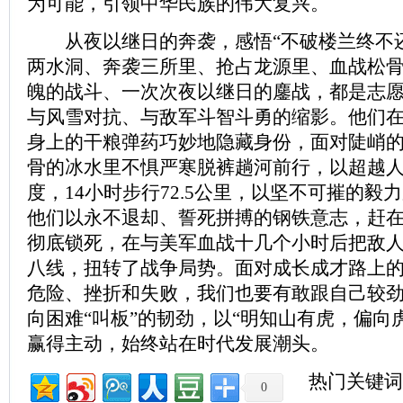
为可能，引领中华民族的伟大复兴。
从夜以继日的奔袭，感悟“不破楼兰终不还
两水洞、奔袭三所里、抢占龙源里、血战松
魄的战斗、一次次夜以继日的鏖战，都是志
与风雪对抗、与敌军斗智斗勇的缩影。他们
身上的干粮弹药巧妙地隐藏身份，面对陡峭
骨的冰水里不惧严寒脱裤趟河前行，以超越
度，14小时步行72.5公里，以坚不可摧的毅
他们以永不退却、誓死拼搏的钢铁意志，赶
彻底锁死，在与美军血战十几个小时后把敌
八线，扭转了战争局势。面对成长成才路上
危险、挫折和失败，我们也要有敢跟自己较
向困难“叫板”的韧劲，以“明知山有虎，偏向
赢得主动，始终站在时代发展潮头。
热门关键词
0