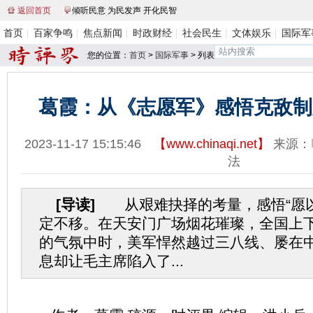
返回首页
倾听民意 为民发声 开化民智
首页
百家争鸣
焦点新闻
时政财经
社会民生
文体娱乐
国际军
您的位置：
首页
>
国际军事
> 列表
葛霞：从《志愿军》感悟克敌制
2023-11-17 15:15:46
【
www.chinaqi.net
】
来源：
法
[导读]
从艰难抉择的考量，感悟“愿以
定不移。在天安门广场烟花璀璨，全国上
的气氛中时，美军悍然越过三八线、屡在
息却让毛主席陷入了...