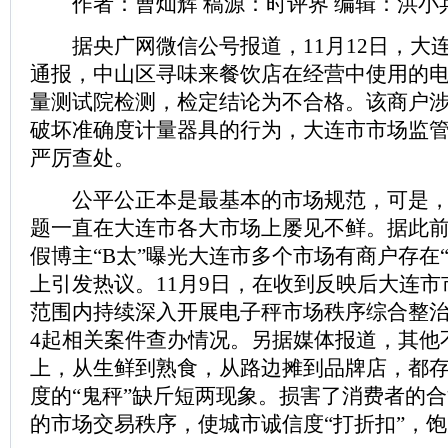
作者：曹灿辉 稿源：时评界 编辑：洪小
据央广网微信公号报道，11月12日，大
通报，中山区寻味来餐饮店在经营中使用的
量测试院检测，检定结论为不合格。该商户
破坏准确度计量器具的行为，大连市市场监
严厉查处。
公平公正本是最基本的市场规范，可是，缺
题一直在大连市各大市场上屡见不鲜。据此前
假博主“B太”曝光大连市多个市场有商户存在
上引发热议。11月9日，在收到反映后大连
范围内持续深入开展电子秤市场秩序综合整
4起相关案件查办情况。另据媒体报道，其他
上，从生鲜到熟食，从路边摊到品牌店，都
度的“鬼秤”缺斤短两现象。损害了消费者的
的市场交易秩序，使城市诚信度“打折扣”，