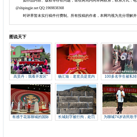
如作品内容、版权等存在问题，请在两周内同本网联系，联系方式：电话：152758
@shipingjie.net QQ:1969838368
时评界暂未实行稿件付费制。所有投稿的作者，本网均视为充分理解并
图说天下
高昊丹：我看开发区“
杨汇瑜：老党员是党内
100多名学生被私转
有感于花落聊城的国际
长城刻字被行拘，处罚
为聊城74岁农民歌