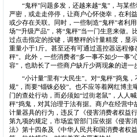
“鬼秤”问题多发，还越来越“鬼”，与某些
严密，或走走停停，让商户心怀侥幸，在利
或少存在关联。同时，一些制造“鬼秤”者利用
场”“升级产品”，将“鬼秤”当一门生意来做。
过点击指定的按键，调整秤的计量精度，显示
重量小于1斤。甚至还有可通过遥控器远程修
秤”。此外，一些消费者“多一事不如少一事”心
容”，也助长了一些商户缺斤少两现象的进一
“小计量”里有“大民生”。对“鬼秤”捣鬼，
规”，而要“锱铢必较”。也不应等着网红博主
门的查处行动，而必须如“过街老鼠”，人人喊
秤”捣鬼，对其治理于法有据。商户在经营中
计量器具的行为，违反了《侵害消费者权益
第九项的规定，市场监管部门应依据《侵害
法》第十四条及《中华人民共和国消费者权