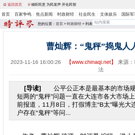
返回首页
倾听民意 为民发声 开化民智
首页
百家争鸣
焦点新闻
时政财经
社会民生
文体娱乐
国际军
您的位置：
首页
>
时政财经
> 列表
曹灿辉：“鬼秤”捣鬼人
2023-11-16 16:00:26
【
www.chinaqi.net
】
来源：
法
[导读]
公平公正本是最基本的市场规
短两的“鬼秤”问题一直在大连市各大市场
前报道，11月8日，打假博主“B太”曝光
户存在“鬼秤”等问...