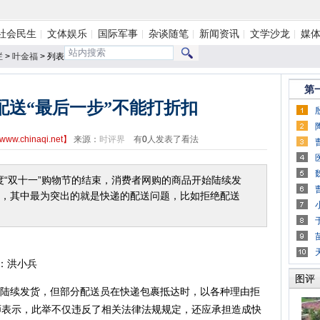
社会民生
文体娱乐
国际军事
杂谈随笔
新闻资讯
文学沙龙
媒
栏
>
叶金福
> 列表
第
配送“最后一步”不能打折扣
www.chinaqi.net
】
来源：
时评界
有
0
人发表了看法
双十一”购物节的结束，消费者网购的商品开始陆续发
，其中最为突出的就是快递的配送问题，比如拒绝配送
：洪小兵
图评
陆续发货，但部分配送员在快递包裹抵达时，以各种理由拒
师表示，此举不仅违反了相关法律法规规定，还应承担造成快