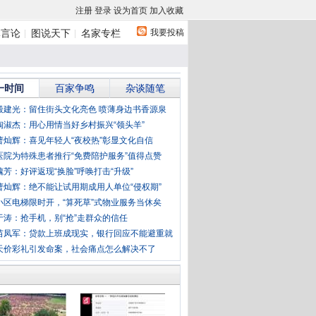
注册
登录
设为首页
加入收藏
我要投稿
体言论
图说天下
名家专栏
一时间
百家争鸣
杂谈随笔
殷建光：留住街头文化亮色 喷薄身边书香源泉
陶淑杰：用心用情当好乡村振兴“领头羊”
曹灿辉：喜见年轻人“夜校热”彰显文化自信
医院为特殊患者推行“免费陪护服务”值得点赞
魏芳：好评返现“换脸”呼唤打击“升级”
曹灿辉：绝不能让试用期成用人单位“侵权期”
小区电梯限时开，“算死草”式物业服务当休矣
于涛：抢手机，别“抢”走群众的信任
苗凤军：贷款上班成现实，银行回应不能避重就
天价彩礼引发命案，社会痛点怎么解决不了