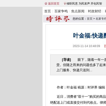
返回首页
倾听民意 为民发声 开化民智
首页
百家争鸣
焦点新闻
时政财经
您的位置：
首页
>
名家专
叶金福:快递
2023-11-14 10:48:09
【
[导读]
眼下，随着一年一度“
货。但随之而来的问题也多了起来
上门服务、快递只送到...
作者：叶金福 稿源：时评界 编辑
近日，消费者“双十一”购买的商品
绝配送上门或直接交付到代收点。律