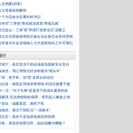
人生档案(四章)
在父母墓前的醒悟
一个为百姓办实事的村书记
达州市“三举措”推动就业政策“终端见效”
河北盐山：三条“新”举措打造新业态“温暖之
镇沅文化和旅游局协文旅企业赴旅交会宣传营销
贵州省贞丰县龙场镇人大代表联络站工作开展纪
排行
邱旭宁：基层党员干部必须提高国家安全意识
陶淑杰：用心用情当好乡村振兴“领头羊”
于涛：抢手机，别“抢”走群众的信任
刘运喜：衡阳足球场变商用地 利润岂能重于健
刘一洁：“向下扎根”是基层干部成长最美的姿
赖建瑛:无法律细则的保障，母乳陷入尴尬之地
于若欣：福暖基层，惠民于民
陶淑杰：激活干部队伍“一池春水”
周志宏：低价不是低质低效的挡箭牌
泰风：黑保安拘禁访民，如此猖獗为哪般？