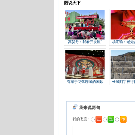
图说天下
高昊丹：我看开发区“
杨汇瑜：老党
有感于花落聊城的国际
长城刻字被行