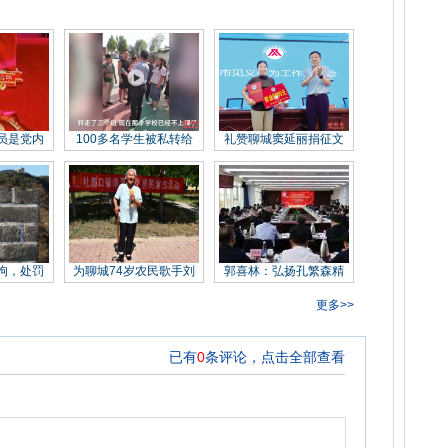
员是党内
100多名学生被私转给
礼赞聊城窦延丽捐征文
拘，处罚
为聊城74岁农民歌手刘
郭喜林：弘扬孔繁森精
更多>>