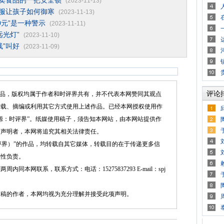
外卖食品的一把安全锁
(2023-11-13)
校服让孩子如何御寒
(2023-11-13)
0元”是一种警示
(2023-11-11)
远光灯”
(2023-11-10)
线”叫好
(2023-11-09)
评论
品，版权均属于作者和时评界共有，并不代表本网赞同其观点
转载、摘编或利用其它方式使用上述作品。已经本网授权使用作
源：时评界”。纸媒使用稿子，须告知本网站，由本网站提供作
述声明者，本网将追究其相关法律责任。
界）”的作品，均转载自其它媒体，转载目的在于传递更多信
实性负责。
网联系，联系方式：电话：15275837293 E-mail：spj
的作者，本网均视为充分理解并接受此项声明。