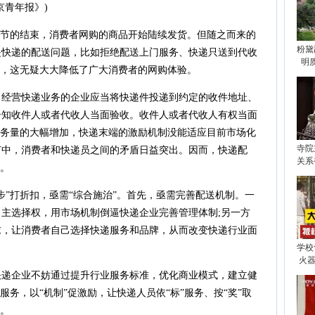
京青年报》)
节的结束，消费者网购的商品开始陆续发货。但随之而来的
粉黛
是快递的配送问题，比如拒绝配送上门服务、快递只送到代收
明
扣，这无疑大大降低了广大消费者的网购体验。
营快递业务的企业应当将快递件投递到约定的收件地址、
告知收件人或者代收人当面验收。收件人或者代收人有权当面
业务量的大幅增加，快递末端的激励机制没能适应目前市场化
寺院
节中，消费者和快递员之间的矛盾日益突出。因而，快递配
关系
病。
”打折扣，亟需“综合施治”。首先，亟需完善配送机制。一
主选择权，用市场机制倒逼快递企业完善管理体制;另一方
求，让消费者自己选择快递服务和品牌，从而改变快递行业面
学校
火器
企业不妨通过提升行业服务标准，优化商业模式，建立健
服务，以“机制”促激励，让快递人员依“标”服务、按“奖”取
题。