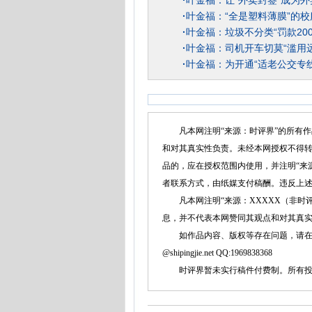
·
叶金福：让“外卖封签”成为
·
叶金福：“全是塑料薄膜”的
·
叶金福：垃圾不分类“罚款20
·
叶金福：司机开车切莫“滥用
·
叶金福：为开通“适老公交专
凡本网注明“来源：时评界”的所有作
和对其真实性负责。未经本网授权不得
品的，应在授权范围内使用，并注明“来
者联系方式，由纸媒支付稿酬。违反上
凡本网注明“来源：XXXXX（非时评
息，并不代表本网赞同其观点和对其真
如作品内容、版权等存在问题，请在两周内同本
@shipingjie.net QQ:1969838368
时评界暂未实行稿件付费制。所有投稿