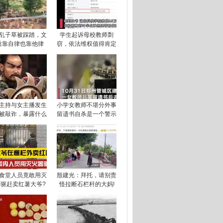
乱子草被踩踏，文
学生起诉母校教师剽
质靠自律也靠他律
窃，依法维权值得肯定
主持与女主播发生
小学女教师不堪分外事
被敲诈，暴露什么
留遗书自杀是一个警示
食堂人员竟敢用灭
殷建光：拜托，请别责
驱赶卖红薯大爷?
怪拉断石栏杆的大妈!