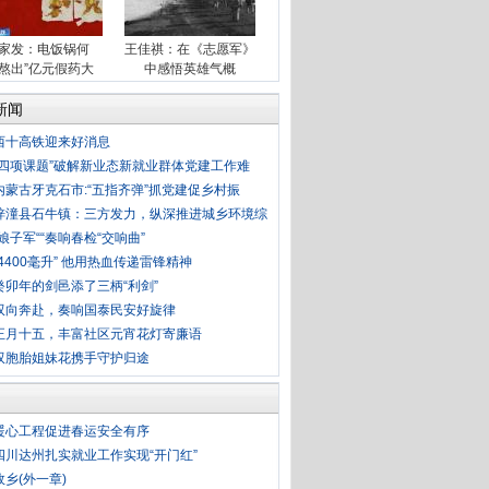
家发：电饭锅何
王佳祺：在《志愿军》
“熬出”亿元假药大
中感悟英雄气概
案?
新闻
西十高铁迎来好消息
“四项课题”破解新业态新就业群体党建工作难
内蒙古牙克石市:“五指齐弹”抓党建促乡村振
梓潼县石牛镇：三方发力，纵深推进城乡环境综
“娘子军““奏响春检“交响曲”
“4400毫升” 他用热血传递雷锋精神
癸卯年的剑邑添了三柄“利剑”
双向奔赴，奏响国泰民安好旋律
正月十五，丰富社区元宵花灯寄廉语
双胞胎姐妹花携手守护归途
暖心工程促进春运安全有序
四川达州扎实就业工作实现“开门红”
故乡(外一章)