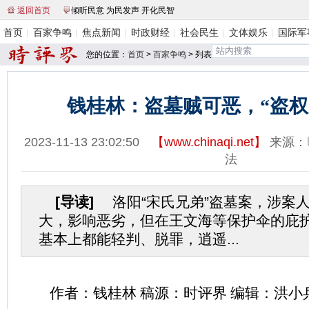
返回首页
倾听民意 为民发声 开化民智
首页
百家争鸣
焦点新闻
时政财经
社会民生
文体娱乐
国际军
您的位置：
首页
>
百家争鸣
> 列表
钱桂林：盗墓贼可恶，“盗权
2023-11-13 23:02:50
【
www.chinaqi.net
】
来源：
法
[导读]
洛阳“宋氏兄弟”盗墓案，涉案
大，影响恶劣，但在王文海等保护伞的庇
基本上都能轻判、脱罪，逍遥...
作者：钱桂林 稿源：时评界 编辑：洪小