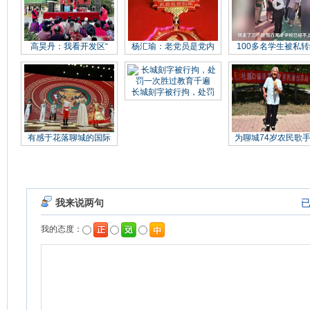
高昊丹：我看开发区“
杨汇瑜：老党员是党内
100多名学生被私转
长城刻字被行拘，处罚
有感于花落聊城的国际
为聊城74岁农民歌