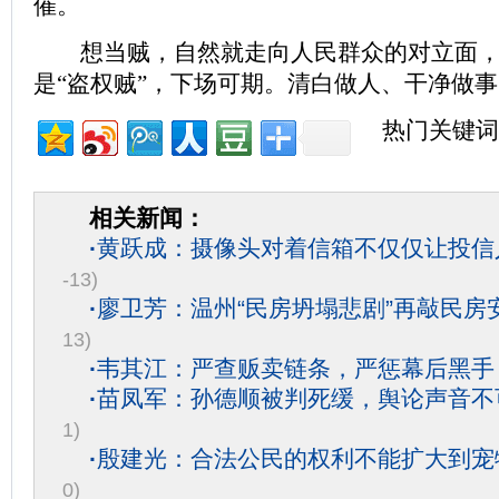
催。
想当贼，自然就走向人民群众的对立面，
是“盗权贼”，下场可期。清白做人、干净做
热门关键词
相关新闻：
·
黄跃成：摄像头对着信箱不仅仅让投信
-13)
·
廖卫芳：温州“民房坍塌悲剧”再敲民房
13)
·
韦其江：严查贩卖链条，严惩幕后黑手
·
苗凤军：孙德顺被判死缓，舆论声音不
1)
·
殷建光：合法公民的权利不能扩大到宠
0)