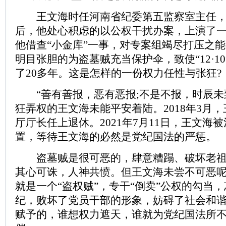
王文海时任河南省纪委第五监察室主任，
后，他处心积虑的以公权干扰办案，上演了
他借查“小金库”一事，对专案组竭尽打压之
明目张胆的为盗墓贼充当保护伞，致使“12·1
了20多年。这是怎样的一份权力任性与张狂?
“善有善报，恶有恶报;不是不报，时辰未
狂弄权的王文海未能平安着陆。2018年3月
厅厅长任上退休。2021年7月11日，王文海
置，等待王文海的必然是党纪国法的严惩。
盗墓贼是很可恶的，肆意糟蹋、破坏老祖
其心可诛，人神共愤。但王文海未尝不可恶呢
就是一个“盗权贼”，专干“倒卖”公权的勾当
纪，败坏了党员干部的形象，妨碍了社会和
赋予的，谁想权力遮天，谁就为党纪国法所