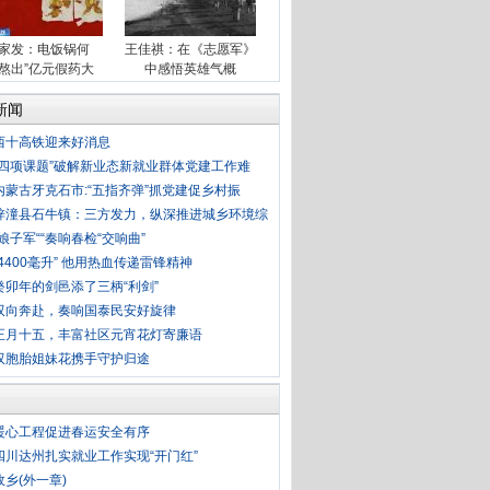
家发：电饭锅何
王佳祺：在《志愿军》
“熬出”亿元假药大
中感悟英雄气概
案?
新闻
西十高铁迎来好消息
“四项课题”破解新业态新就业群体党建工作难
内蒙古牙克石市:“五指齐弹”抓党建促乡村振
梓潼县石牛镇：三方发力，纵深推进城乡环境综
“娘子军““奏响春检“交响曲”
“4400毫升” 他用热血传递雷锋精神
癸卯年的剑邑添了三柄“利剑”
双向奔赴，奏响国泰民安好旋律
正月十五，丰富社区元宵花灯寄廉语
双胞胎姐妹花携手守护归途
暖心工程促进春运安全有序
四川达州扎实就业工作实现“开门红”
故乡(外一章)