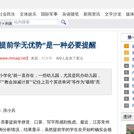
社会民生
文体娱乐
国际军事
杂谈随笔
新闻资讯
文学沙龙
媒
经
> 列表
第
“提前学无优势”是一种必要提醒
www.chinaqi.net
】
来源：
时评界
有
0
人发表了看法
学化”就一直存在，一些幼儿园，尤其是民办幼儿园，
”“教会加减计算”“记住上百个英语单词”等作为“吸睛”亮
：洪小兵
图评
要提前学拼音、口算、写字而感到焦虑。最近，江苏常州
例分析情况，结果显示，虽然提前学的学生在开始时确实会领