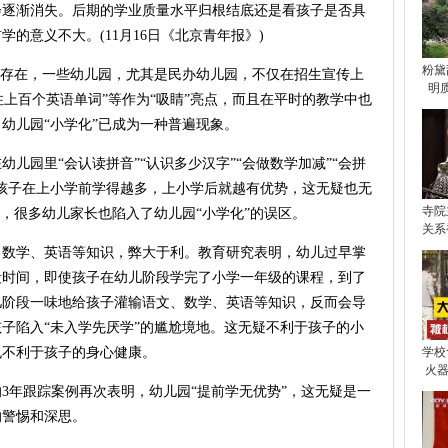
会逐渐消失。后期的学业质量水平归根结底还是看孩子是否具
的意义不大。(11月16日《北京青年报》)
粉黛
存在，一些幼儿园，尤其是民办幼儿园，不仅在招生宣传上
明
记住上百个英语单词”等作为“吸睛”亮点，而且在平时的教学中也
幼儿园“小学化”已成为一种普遍现象。
园里“会认读拼音”“认识多少汉字”“会做数学加减”“会拼
孩子在上小学前学得越多，上小学后就越有优势，这无疑也无
寺院
明，很多幼儿家长也陷入了幼儿园“小学化”的误区。
关系
学、英语等知识，弊大于利。教育研究表明，幼儿过早掌
段时间，即使孩子在幼儿阶段学完了小学一年级的课程，到了
儿阶段一味地给孩子灌输语文、数学、英语等知识，反而会导
子陷入“未入学先厌学”的尴尬境地。这无疑不利于孩子的小
也不利于孩子的身心健康。
学校
火器
年跟踪案例再次表明，幼儿园“提前学无优势”，这无疑是一
的警惕和深思。