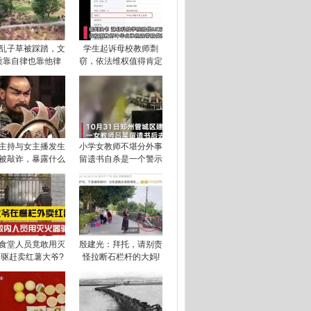
乱子草被踩踏，文
学生起诉母校教师剽
质靠自律也靠他律
窃，依法维权值得肯定
主持与女主播发生
小学女教师不堪分外事
被敲诈，暴露什么
留遗书自杀是一个警示
食堂人员竟敢用灭
殷建光：拜托，请别责
驱赶卖红薯大爷?
怪拉断石栏杆的大妈!