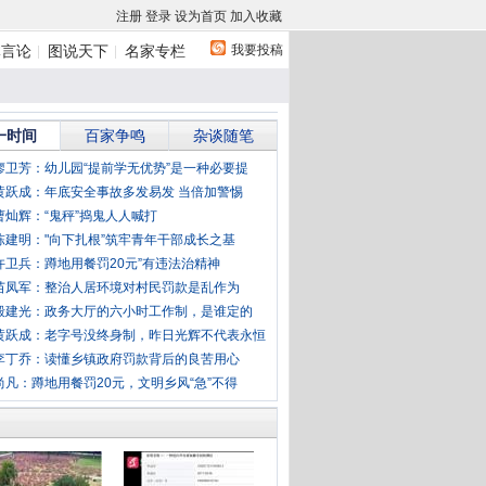
注册
登录
设为首页
加入收藏
我要投稿
体言论
图说天下
名家专栏
一时间
百家争鸣
杂谈随笔
廖卫芳：幼儿园“提前学无优势”是一种必要提
黄跃成：年底安全事故多发易发 当倍加警惕
曹灿辉：“鬼秤”捣鬼人人喊打
陈建明："向下扎根”筑牢青年干部成长之基
许卫兵：蹲地用餐罚20元”有违法治精神
苗凤军：整治人居环境对村民罚款是乱作为
殷建光：政务大厅的六小时工作制，是谁定的
黄跃成：老字号没终身制，昨日光辉不代表永恒
李丁乔：读懂乡镇政府罚款背后的良苦用心
尚凡：蹲地用餐罚20元，文明乡风“急”不得