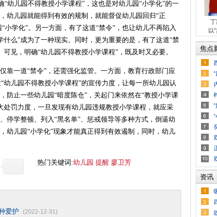
“幼儿园不得教授小学课程”，这也是对幼儿园“小学化”的一
”，幼儿园就能得到有效的规制，就能督促幼儿园回归“正
丁
儿园“小学化”。另一方面，有了这道“禁令”，也让幼儿不再陷入
以
学什么”成为了一种现实。同时，更为重要的是，有了这道“禁
焦点
。可见，明确“幼儿园不得教授小学课程”，既及时又必要。
仅靠一道“禁令”，还需强化监管。一方面，教育行政部门应
“幼儿园不得教授小学课程”的宣传力度，让每一所幼儿园认
度，防止一些幼儿园“暗度陈仓”，关起门来依然在“教授小学课
大处罚力度，一旦发现有幼儿园违规教授小学课程，就应采
谈、停学整顿、列入“黑名单”、惩戒领导等多种方式，倒逼幼
此，幼儿园“小学化”现象才能真正得到有效遏制，同时，幼儿
热门关键词:
幼儿园
提醒
廖卫芳
资讯
一种爱护
(2022-12-31)