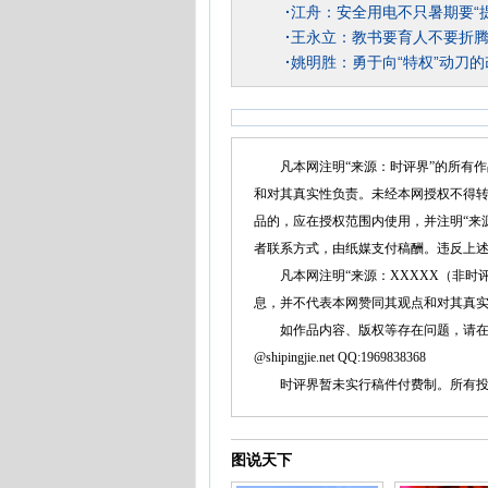
·
江舟：安全用电不只暑期要“提
·
王永立：教书要育人不要折
·
姚明胜：勇于向“特权”动刀
凡本网注明“来源：时评界”的所有作
和对其真实性负责。未经本网授权不得
品的，应在授权范围内使用，并注明“来
者联系方式，由纸媒支付稿酬。违反上
凡本网注明“来源：XXXXX（非时评
息，并不代表本网赞同其观点和对其真
如作品内容、版权等存在问题，请在两周内同本
@shipingjie.net QQ:1969838368
时评界暂未实行稿件付费制。所有投稿
图说天下