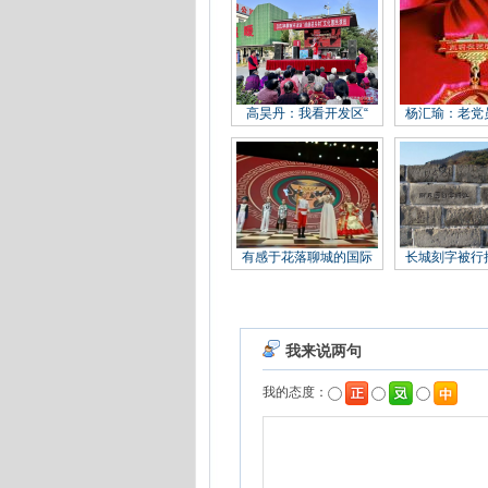
高昊丹：我看开发区“
杨汇瑜：老党
有感于花落聊城的国际
长城刻字被行