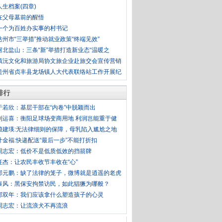
人生档案(四章)
在父母墓前的醒悟
一个为百姓办实事的村书记
达州市“三举措”推动就业政策“终端见效”
河北盐山：三条“新”举措打造新业态“温暖之
镇沅文化和旅游局协文旅企业赴旅交会宣传营销
贵州省贞丰县龙场镇人大代表联络站工作开展纪
排行
于若欣：基层干部在“内卷”中脱颖而出
刘运喜：衡阳足球场变商用地 利润岂能重于健
赖建瑛:无法律细则的保障，母乳陷入尴尬之地
叶金福:快递配送“最后一步”不能打折扣
周志宏：低价不是低质低效的挡箭牌
任杰：让农民丰收节丰收在“心”
郭元鹏：缺了法律的笼子，微博就是逍遥的老虎
泰风：黑保安拘禁访民，如此猖獗为哪般？
郭双年：我们应该拿什么塑造孩子的心灵
周志宏：让流浪犬不再流浪