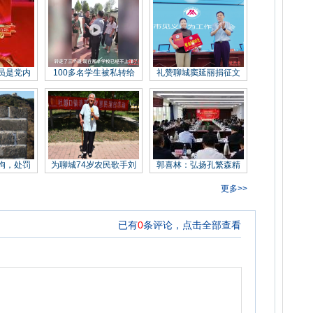
员是党内
100多名学生被私转给
礼赞聊城窦延丽捐征文
拘，处罚
为聊城74岁农民歌手刘
郭喜林：弘扬孔繁森精
更多>>