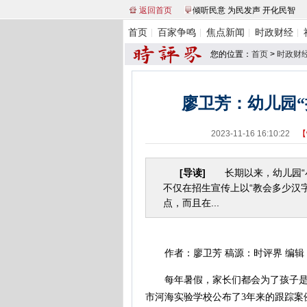
返回首页
倾听民意 为民发声 开化民智
首页
百家争鸣
焦点新闻
时政财经
您的位置：
首页
>
时政财
廖卫芳：幼儿园
2023-11-16 16:10:22
【
[导读]
长期以来，幼儿园“小
不仅在招生宣传上以“教会多少汉字
点，而且在...
作者：廖卫芳 稿源：时评界 编辑
每年暑假，家长们都会为了孩子是否
市河海实验学校公布了3年来的跟踪案