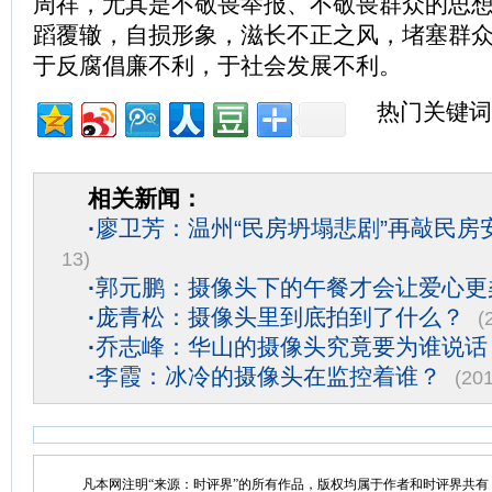
周祥，尤其是不敬畏举报、不敬畏群众的思
蹈覆辙，自损形象，滋长不正之风，堵塞群
于反腐倡廉不利，于社会发展不利。
热门关键词
相关新闻：
·
廖卫芳：温州“民房坍塌悲剧”再敲民房
13)
·
郭元鹏：摄像头下的午餐才会让爱心更
·
庞青松：摄像头里到底拍到了什么？
(
·
乔志峰：华山的摄像头究竟要为谁说话
·
李霞：冰冷的摄像头在监控着谁？
(20
凡本网注明“来源：时评界”的所有作品，版权均属于作者和时评界共有