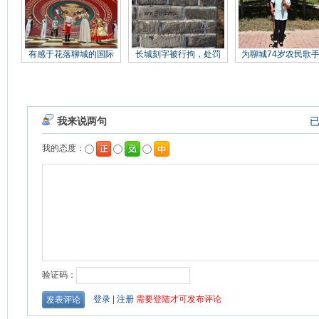
有感于花落聊城的国际
长城刻字被行拘，处罚
为聊城74岁农民歌