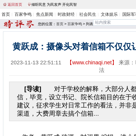
返回首页
倾听民意 为民发声 开化民智
首页
百家争鸣
焦点新闻
时政财经
社会民生
文体娱乐
国际军
您的位置：
首页
>
百家争鸣
> 列表
黄跃成：摄像头对着信箱不仅仅
2023-11-13 22:51:11
【
www.chinaqi.net
】
来源：
法
[导读]
对于学校的解释，大部分人都
信，毕竟，设立书记、院长信箱目的在于
建议，征求学生对日常工作的看法，并非
渠道，大费周章去搞个信箱...