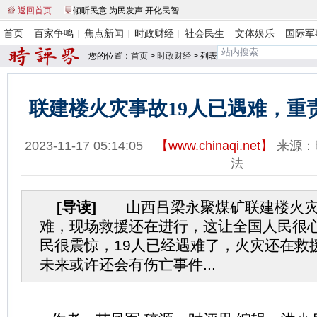
返回首页
倾听民意 为民发声 开化民智
首页
百家争鸣
焦点新闻
时政财经
社会民生
文体娱乐
国际军
您的位置：
首页
>
时政财经
> 列表
联建楼火灾事故19人已遇难，重
2023-11-17 05:14:05
【
www.chinaqi.net
】
来源：
法
[导读]
山西吕梁永聚煤矿联建楼火灾事
难，现场救援还在进行，这让全国人民很
民很震惊，19人已经遇难了，火灾还在救
未来或许还会有伤亡事件...