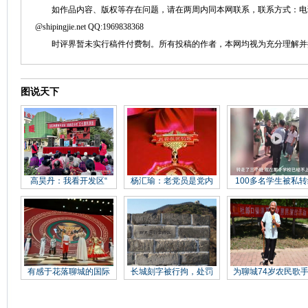
如作品内容、版权等存在问题，请在两周内同本网联系，联系方式：电话：152758
@shipingjie.net QQ:1969838368
时评界暂未实行稿件付费制。所有投稿的作者，本网均视为充分理解并
图说天下
高昊丹：我看开发区“
杨汇瑜：老党员是党内
100多名学生被私转
有感于花落聊城的国际
长城刻字被行拘，处罚
为聊城74岁农民歌