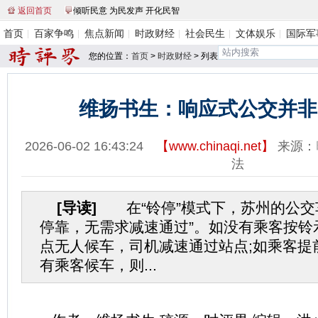
返回首页
倾听民意 为民发声 开化民智
首页
百家争鸣
焦点新闻
时政财经
社会民生
文体娱乐
国际军
您的位置：
首页
>
时政财经
> 列表
维扬书生：响应式公交并非
2026-06-02 16:43:24
【
www.chinaqi.net
】
来源：
法
[导读]
在“铃停”模式下，苏州的公交
停靠，无需求减速通过”。如没有乘客按铃
点无人候车，司机减速通过站点;如乘客提
有乘客候车，则...