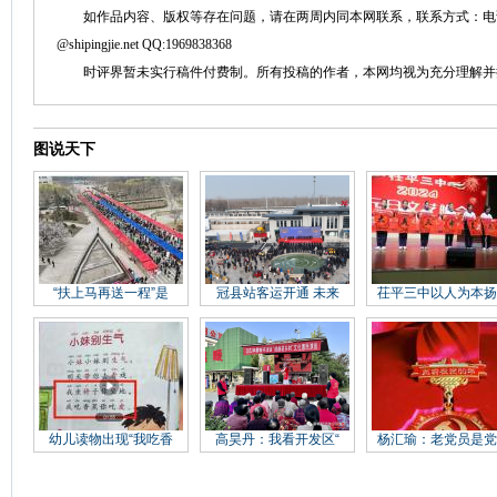
如作品内容、版权等存在问题，请在两周内同本网联系，联系方式：电话：152758
@shipingjie.net QQ:1969838368
时评界暂未实行稿件付费制。所有投稿的作者，本网均视为充分理解并
图说天下
“扶上马再送一程”是
冠县站客运开通 未来
茌平三中以人为本扬
幼儿读物出现“我吃香
高昊丹：我看开发区“
杨汇瑜：老党员是党