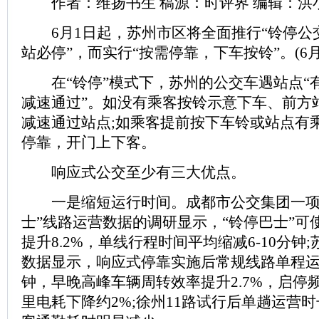
作者：维扬书生 稿源：时评界 编辑：洪
6月1日起，苏州市区将全面推行“铃停公交
站必停”，而实行“按需停靠，下车按铃”。(6
在“铃停”模式下，苏州的公交车遇站点“
减速通过”。如没有乘客按铃示意下车、前方
减速通过站点;如乘客提前按下车铃或站点有
停靠，开门上下客。
响应式公交至少有三大优点。
一是缩短运行时间。成都市公交集团一项基
士”线路运营数据的调研显示，“铃停巴士”可
提升8.2%，单线行程时间平均缩减6-10分钟
数据显示，响应式停靠实施后常规线路单程运行
钟，早晚高峰车辆周转效率提升2.7%，启停
里电耗下降约2%;徐州11路试行后单趟运营时