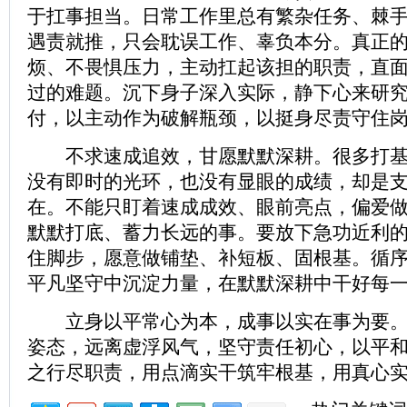
于扛事担当。日常工作里总有繁杂任务、棘
遇责就推，只会耽误工作、辜负本分。真正
烦、不畏惧压力，主动扛起该担的职责，直
过的难题。沉下身子深入实际，静下心来研
付，以主动作为破解瓶颈，以挺身尽责守住
不求速成追效，甘愿默默深耕。很多打基
没有即时的光环，也没有显眼的成绩，却是
在。不能只盯着速成成效、眼前亮点，偏爱
默默打底、蓄力长远的事。要放下急功近利
住脚步，愿意做铺垫、补短板、固根基。循
平凡坚守中沉淀力量，在默默深耕中干好每
立身以平常心为本，成事以实在事为要。
姿态，远离虚浮风气，坚守责任初心，以平
之行尽职责，用点滴实干筑牢根基，用真心