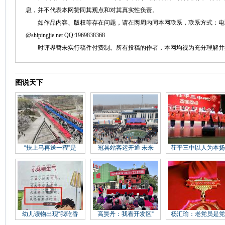
息，并不代表本网赞同其观点和对其真实性负责。
如作品内容、版权等存在问题，请在两周内同本网联系，联系方式：电话：152758
@shipingjie.net QQ:1969838368
时评界暂未实行稿件付费制。所有投稿的作者，本网均视为充分理解并
图说天下
“扶上马再送一程”是
冠县站客运开通 未来
茌平三中以人为本扬
幼儿读物出现“我吃香
高昊丹：我看开发区“
杨汇瑜：老党员是党