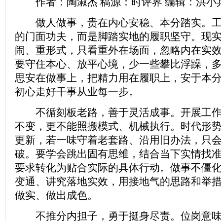
作者：陶淑杰 稿源：时评界 编辑：洪小
做人做事，贵在内心安稳、本分踏实。工
的门面功夫，而是脚踏实地的履职坚守。现
闹、重形式，只看重外在场面，忽略内在实
要守住本心、放平心境，少一些攀比浮躁，
思安在做事上，把精力用在履职上，安于本
初心走好干事从业每一步。
不循刻板老路，善于灵活成事。开展工作
不变，更不能照搬模式、机械执行。时代形
更新，若一味守着老套路、沿用旧办法，只
破。要学会跳出固有思维，结合当下实情找
要求转化为贴合实际的具体行动。做事不僵
变通、讲究落地实效，用接地气的思路和举
做实、做出成色。
不推分内担子，勇于挺身尽责。位岗意味