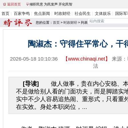
返回首页
倾听民意 为民发声 开化民智
首页
百家争鸣
焦点新闻
时政财经
社会民生
文体娱乐
国际军
您的位置：
首页
>
时政财经
> 列表
陶淑杰：守得住平常心，干
2026-05-18 10:10:36
【
www.chinaqi.net
】
来源：
法
[导读]
做人做事，贵在内心安稳、本
不是做给别人看的门面功夫，而是脚踏实
实中不少人容易追热闹、重形式，只看重
在实效。身处本职岗位，...