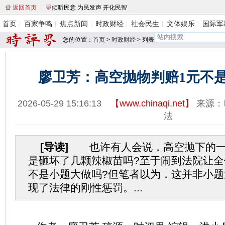
返回首页
倾听民意 为民发声 开化民智
首页
百家争鸣
焦点新闻
时政财经
社会民生
文体娱乐
国际军
您的位置：
首页
>
时政财经
> 列表
廖卫芳：高空抛物判赔1元不是
2026-05-29 15:16:13
【
www.chinaqi.net
】
来源：
法
[导读]
也许有人会说，高空抛下的一
是砸坏了几颗辣椒苗吗?至于闹到法院让全
不是小题大做吗?但笔者以为，这并非小
现了法律的刚性惩罚。...