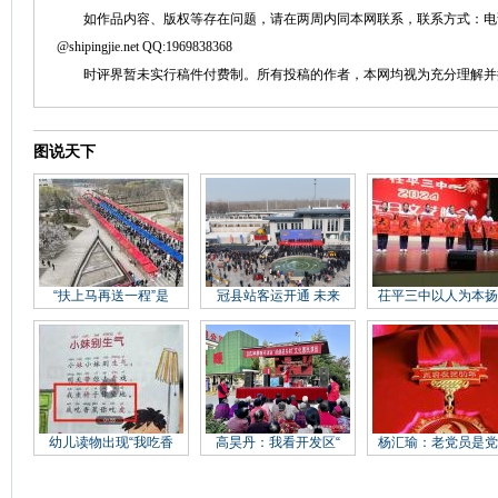
如作品内容、版权等存在问题，请在两周内同本网联系，联系方式：电话：152758
@shipingjie.net QQ:1969838368
时评界暂未实行稿件付费制。所有投稿的作者，本网均视为充分理解并
图说天下
“扶上马再送一程”是
冠县站客运开通 未来
茌平三中以人为本扬
幼儿读物出现“我吃香
高昊丹：我看开发区“
杨汇瑜：老党员是党