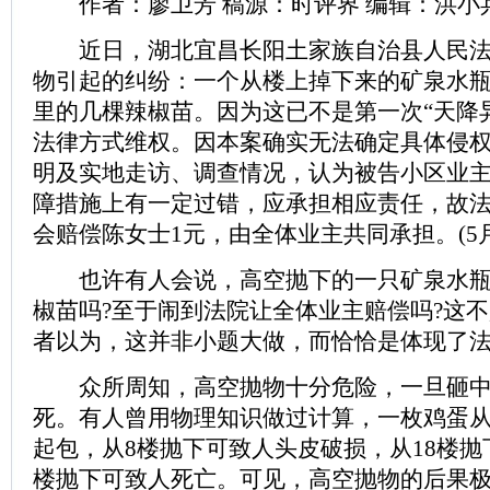
作者：廖卫芳 稿源：时评界 编辑：洪小
近日，湖北宜昌长阳土家族自治县人民法
物引起的纠纷：一个从楼上掉下来的矿泉水
里的几棵辣椒苗。因为这已不是第一次“天降
法律方式维权。因本案确实无法确定具体侵
明及实地走访、调查情况，认为被告小区业
障措施上有一定过错，应承担相应责任，故
会赔偿陈女士1元，由全体业主共同承担。(5月
也许有人会说，高空抛下的一只矿泉水瓶
椒苗吗?至于闹到法院让全体业主赔偿吗?这不
者以为，这并非小题大做，而恰恰是体现了
众所周知，高空抛物十分危险，一旦砸中
死。有人曾用物理知识做过计算，一枚鸡蛋从
起包，从8楼抛下可致人头皮破损，从18楼抛
楼抛下可致人死亡。可见，高空抛物的后果