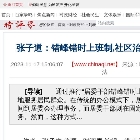
返回首页
倾听民意 为民发声 开化民智
首页
百家争鸣
焦点新闻
时政财经
社会民生
文体娱乐
国际军
您的位置：
首页
>
时政财经
> 列表
张子道：错峰错时上班制,社区
2023-11-17 15:06:07
【
www.chinaqi.net
】
来源：
法
[导读]
通过推行“居委干部错峰错时上
地服务居民群众。在传统的办公模式下，
间到居委会办理事务，而居委干部则在固
务。然而，这种方式...