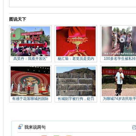
图说天下
高昊丹：我看开发区“
杨汇瑜：老党员是党内
100多名学生被私转
有感于花落聊城的国际
长城刻字被行拘，处罚
为聊城74岁农民歌