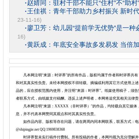
·
赵婧同：驻村干部不能只“住村”不“助村
·
王佳祺：青年干部助力乡村振兴 新时
23-11-16)
·
廖卫芳：幼儿园“提前学无优势”是一种
16)
·
黄跃成：年底安全事故多发易发 当倍
凡本网注明“来源：时评界”的所有作品，版权均属于作者和时评界共有
和对其真实性负责。未经本网授权不得转载、摘编或利用其它方式使用上述
品的，应在授权范围内使用，并注明“来源：时评界”。纸媒使用稿子，须
者联系方式，由纸媒支付稿酬。违反上述声明者，本网将追究其相关法律责
凡本网注明“来源：XXXXX（非时评界）”的作品，均转载自其它媒体
息，并不代表本网赞同其观点和对其真实性负责。
如作品内容、版权等存在问题，请在两周内同本网联系，联系方式：电话：152758
@shipingjie.net QQ:1969838368
时评界暂未实行稿件付费制。所有投稿的作者，本网均视为充分理解并