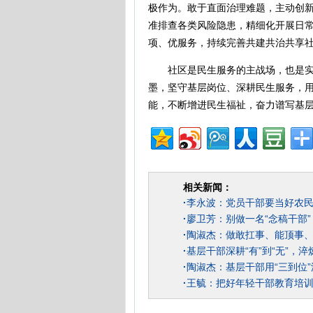
极作为。敢于直面治理难题，主动创
准排查各类风险隐患，精细化开展日
项、优服务，持续完善共建共治共享
社区是民生服务的主战场，也是实干
墨，坚守基层岗位、深耕民生服务，
能，不断增进民生福祉，奋力谱写基
相关新闻：
·
李永波：党员干部要当好农
·
廖卫芳：别做一名“念稿干部”
·
陶淑杰：做敢扛事、能顶事
·
基层干部深耕“有”到“无”，
·
陶淑杰：基层干部用“三到位
·
王毓：把好年轻干部教育培