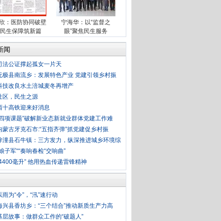
欣：医防协同破壁
宁海华：以“监督之
 民生保障筑新篇
眼”聚焦民生服务
新闻
司法公证撑起孤女一片天
无极县南流乡：发展特色产业 党建引领乡村振
科技改良水土涪城麦冬再增产
社区，民生之源
西十高铁迎来好消息
“四项课题”破解新业态新就业群体党建工作难
内蒙古牙克石市:“五指齐弹”抓党建促乡村振
梓潼县石牛镇：三方发力，纵深推进城乡环境综
“娘子军““奏响春检“交响曲”
“4400毫升” 他用热血传递雷锋精神
以雨为“令”，“汛”速行动
海兴县香坊乡：“三个结合”推动新质生产力高
基层故事：做群众工作的“破题人”