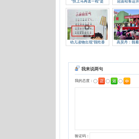
“扶上马再送一程”是
冠县站客运开
幼儿读物出现“我吃香
高昊丹：我看