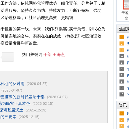
新工作方法，依托网格化管理优势，细化责任、分片包干，精
常治理服务。坚持久久为功、持续发力，不断补短板、强弱
于若
社区治理格局，让社区治理更高效、更精细。
垒
焦点
担当的第一线。未来，我们将继续以实干为笔、以民心为
用脚踏实地的奋斗、实实在在的成效，持续提升社区治理效
层高质量发展崭新篇章。
热门关键词:
干部
王海燕
民种地的及时雨
(2026-04-27)
(2026-04-07)
、善担事的新时代基层干部
(2026-04-07)
淬炼为民实干真本色
(2026-02-15)
资讯
”深耕基层沃土
(2025-12-29)
训的三要素
(2025-12-15)