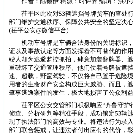
作者：陈镜伊 稿源：时评界 编辑：洪小
茌平区此次对53辆遮挡号牌货车的查处行
部门维护交通秩序、保障公共安全的坚定决
(茌平公安@微信平台)
机动车号牌是车辆合法身份的关键标识，
证以及事故认定等方面发挥着不可替代的作
驶人却为逃避监控抓拍，肆意加装翻牌器、
重破坏了交通管理秩序。他们仗着号牌被遮
速、超载，野蛮驾驶，不仅将自己置于危险
用者的生命财产安全构成巨大威胁。而且，
肇事逃逸案件的发生，极大地损害了公众利
茌平区公安交管部门积极响应“齐鲁守护行
侦查、分析研判等精准手段，成功锁定53辆
现了执法部门的高效与专业。将违法行为录
部门联合惩戒，让违法者付出应有的代价，