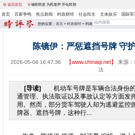
返回首页
倾听民意 为民发声 开化民智
首页
百家争鸣
焦点新闻
时政财经
社会民生
文体娱乐
国际军
您的位置：
首页
>
时政财经
> 列表
陈镜伊：严惩遮挡号牌 守
2026-05-08 16:47:36
【
www.chinaqi.net
】
来源：
法
[导读]
机动车号牌是车辆合法身份的
通管理、执法取证以及事故认定等方面发
用。然而，部分货车驾驶人却为逃避监控
牌器、遮挡号牌，这种行...