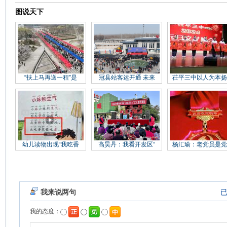
图说天下
“扶上马再送一程”是
冠县站客运开通 未来
茌平三中以人为本扬
幼儿读物出现“我吃香
高昊丹：我看开发区“
杨汇瑜：老党员是党