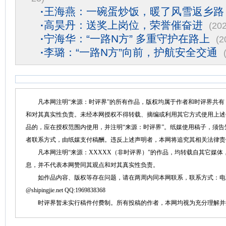
·
王海燕：一碗蛋炒饭，暖了风雪返乡路
·
高昊丹：送奖上岗位，荣誉催奋进
(20
·
宁海华：“一路N方” 多重守护在路上
(2
·
李璐：“一路N方”向前，护航安全交通
凡本网注明“来源：时评界”的所有作品，版权均属于作者和时评界共有
和对其真实性负责。未经本网授权不得转载、摘编或利用其它方式使用上述
品的，应在授权范围内使用，并注明“来源：时评界”。纸媒使用稿子，须
者联系方式，由纸媒支付稿酬。违反上述声明者，本网将追究其相关法律责
凡本网注明“来源：XXXXX（非时评界）”的作品，均转载自其它媒体
息，并不代表本网赞同其观点和对其真实性负责。
如作品内容、版权等存在问题，请在两周内同本网联系，联系方式：电话：152758
@shipingjie.net QQ:1969838368
时评界暂未实行稿件付费制。所有投稿的作者，本网均视为充分理解并