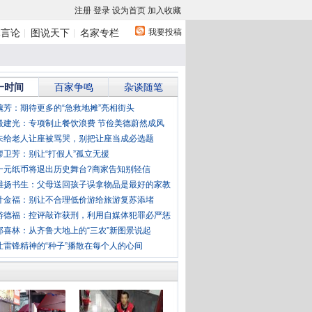
注册
登录
设为首页
加入收藏
我要投稿
体言论
图说天下
名家专栏
一时间
百家争鸣
杂谈随笔
魏芳：期待更多的“急救地摊”亮相街头
殷建光：专项制止餐饮浪费 节俭美德蔚然成风
未给老人让座被骂哭，别把让座当成必选题
廖卫芳：别让“打假人”孤立无援
一元纸币将退出历史舞台?商家告知别轻信
维扬书生：父母送回孩子误拿物品是最好的家教
叶金福：别让不合理低价游给旅游复苏添堵
游德福：控评敲诈获刑，利用自媒体犯罪必严惩
郭喜林：从齐鲁大地上的“三农”新图景说起
让雷锋精神的“种子”播散在每个人的心间