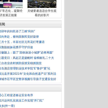
·15”常态化，凝聚经
关键要遴选适合学生观
济发展正能量
看的好影片
新闻
癸卯年的剑邑添了三柄“利剑”
双向奔赴，奏响国泰民安好旋律
正月十五，丰富社区元宵花灯寄廉语
双胞胎姐妹花携手守护归途
安徽颍上：圆了“高铁旅游小城梦”必将再圆“
主题党日：风起正是扬帆时 奋楫献礼二十大
三台农业农村抓防疫抓安稳抓脱贫
青岛酒店管理职业技术学院“E”鲁护“黄”社
镇沅县开展2021年“文化和自然遗产日”系列活
聊城市茌平区交警录视频引导孩子交通安全好
暖心工程促进春运安全有序
四川达州扎实就业工作实现“开门红”
故乡(外一章)