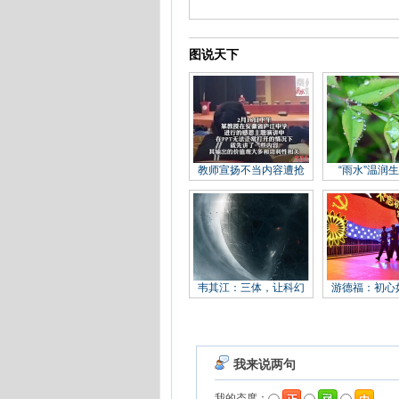
图说天下
教师宣扬不当内容遭抢
“雨水”温润
韦其江：三体，让科幻
游德福：初心