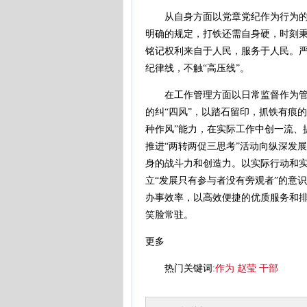
从自身方面以党章党纪作为行为的根
明确的规定，打铁还需自身硬，时刻秉
铭记权利来自于人民，服务于人民。
纪律线，不触“高压线”。
在工作管理方面以日常监督作为管理
的纠“四风”，以踏石留印，抓铁有痕
种作风”能力，在实际工作中创一流、
推进“两转两促三思考”活动向纵深发
身的战斗力和创造力。以实际行动和实
立“发展只有参与者没有旁观者”的意
办事效率，以高效便捷的优质服务和排
笑脸常驻。
更多
热门关键词:
作为
赵莹
干部