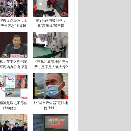
摆摊设点经营，上
捕2只画眉被刑拘，
滩应当容忍“上海摊
此“高压线”碰不得
林：茌平区委书记
《狂飙》取景地拍照收
军现场办公有深意
费，是不是入戏太深?
精神是取之不尽的
让“城市吸尘器”更好地
精神财富
扮倩城市