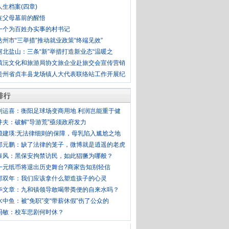
人生档案(四章)
在父母墓前的醒悟
一个为百姓办实事的村书记
达州市“三举措”推动就业政策“终端见效”
河北盐山：三条“新”举措打造新业态“温暖之
镇沅文化和旅游局协文旅企业赴旅交会宣传营销
贵州省贞丰县龙场镇人大代表联络站工作开展纪
排行
刘运喜：衡阳足球场变商用地 利润岂能重于健
井夫：破解“导游荒”亟须政府发力
赖建瑛:无法律细则的保障，母乳陷入尴尬之地
郭元鹏：缺了法律的笼子，微博就是逍遥的老虎
泰风：黑保安拘禁访民，如此猖獗为哪般？
一元纸币将退出历史舞台?商家告知别轻信
郭双年：我们应该拿什么塑造孩子的心灵
毕文章：九和镇领导敢喝带粪便的自来水吗？
水中鱼：被“免职”变“带薪休假”伤了公众的
冯敏：校车悲剧何时休？