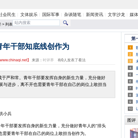
社会民生
文体娱乐
国际军事
杂谈随笔
新闻资讯
文学沙龙
媒
经
> 列表
第
青年干部知底线创作为
www.chinaqi.net
】
来源：
时评界
有
0
人发表了看法
于严和常。青年干部要发挥自身的新生力量，充分做好
发展与进步，离不开也需要青年干部在自己的岗位上敢担当
洪小兵
图评
干部要发挥自身的新生力量，充分做好青年人的“排头
也需要青年干部在自己的岗位上敢担当创作为。