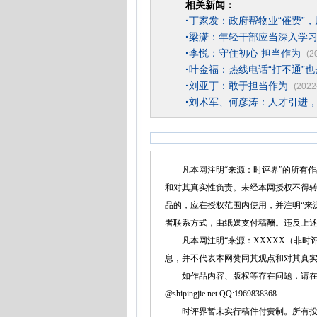
相关新闻：
·
丁家发：政府帮物业“催费”
·
梁潇：年轻干部应当深入学
·
李悦：守住初心 担当作为
(2
·
叶金福：热线电话“打不通”也
·
刘亚丁：敢于担当作为
(2022
·
刘术军、何彦涛：人才引进
凡本网注明“来源：时评界”的所有作
和对其真实性负责。未经本网授权不得
品的，应在授权范围内使用，并注明“来
者联系方式，由纸媒支付稿酬。违反上
凡本网注明“来源：XXXXX（非时评
息，并不代表本网赞同其观点和对其真
如作品内容、版权等存在问题，请在两周内同本
@shipingjie.net QQ:1969838368
时评界暂未实行稿件付费制。所有投稿