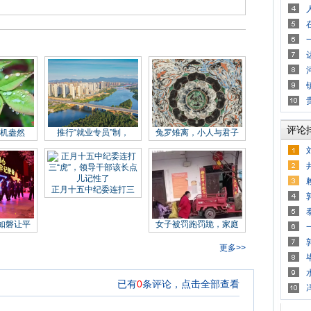
评论
生机盎然
推行“就业专员”制，
兔罗雉离，小人与君子
正月十五中纪委连打三
如磐让平
女子被罚跑罚跪，家庭
更多>>