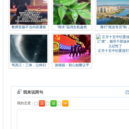
教师宣扬不当内容遭抢
“雨水”温润生机盎然
推行“就业专员”制
正月十五中纪委连打
韦其江：三体，让科幻
游德福：初心如磐让平