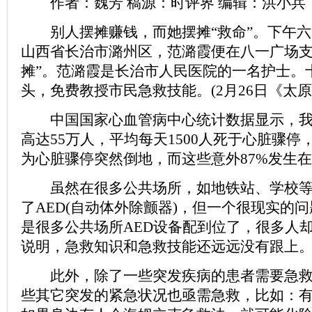
作者：魏芳 稿源：时评界 编辑：洪小兵
别人摆摊赚钱，而她摆摊“救命”。下午六
山西省长治市潞州区，范潞霞便在八一广场支
摊”。范潞霞是长治市人民医院的一名护士。
头，免费教授市民急救技能。(2月26日《太原
中国国家心血管病中心统计数据显示，我
高达55万人，平均每天1500人死于心脏骤停
为心脏骤停突然倒地，而这些意外87%发生
虽然在很多公共场所，如地铁站、学校等
了AED(自动体外除颤器)，但一个很现实的
是很多公共场所AED设备配到位了，很多人
说明，急救知识和急救技能还远远没有跟上
此外，除了一些突发疾病的患者需要急救
些其它突发的紧急状况也亟需急救，比如：