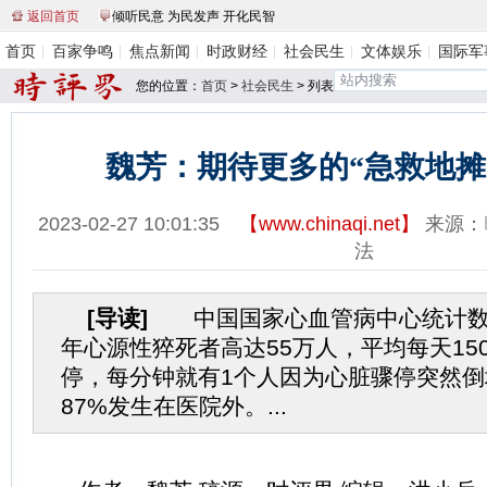
返回首页
倾听民意 为民发声 开化民智
首页
百家争鸣
焦点新闻
时政财经
社会民生
文体娱乐
国际军
您的位置：
首页
>
社会民生
> 列表
魏芳：期待更多的“急救地摊
2023-02-27 10:01:35
【
www.chinaqi.net
】
来源：
法
[导读]
中国国家心血管病中心统计数
年心源性猝死者高达55万人，平均每天15
停，每分钟就有1个人因为心脏骤停突然
87%发生在医院外。...