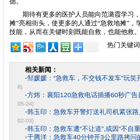
德。
期待有更多的医护人员能向范潞霞学习，
摊”亮相街头，使更多的人通过“急救地摊”，
技能，从而在关键时刻既能自救，也能他救
热门关键词
相关新闻：
·
邹媛媛：“急救车，不交钱不发车”玩笑
8)
·
方炜：襄阳120急救电话插播60秒广
05-24)
·
韩玉印：急救车开警灯送礼司机紧张路
02-03)
·
韩玉印：急救车遭“不让道”,或因“不自重
·
于腾洋：急救车40分钟开3公里路拷问