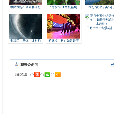
教师宣扬不当内容遭抢
“雨水”温润生机盎然
推行“就业专员”制
正月十五中纪委连打
韦其江：三体，让科幻
游德福：初心如磐让平