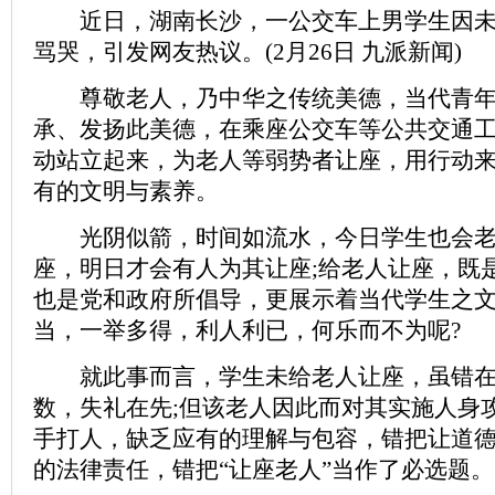
近日，湖南长沙，一公交车上男学生因未
骂哭，引发网友热议。(2月26日 九派新闻)
尊敬老人，乃中华之传统美德，当代青年
承、发扬此美德，在乘座公交车等公共交通
动站立起来，为老人等弱势者让座，用行动
有的文明与素养。
光阴似箭，时间如流水，今日学生也会老
座，明日才会有人为其让座;给老人让座，既
也是党和政府所倡导，更展示着当代学生之
当，一举多得，利人利已，何乐而不为呢?
就此事而言，学生未给老人让座，虽错在
数，失礼在先;但该老人因此而对其实施人身
手打人，缺乏应有的理解与包容，错把让道
的法律责任，错把“让座老人”当作了必选题。