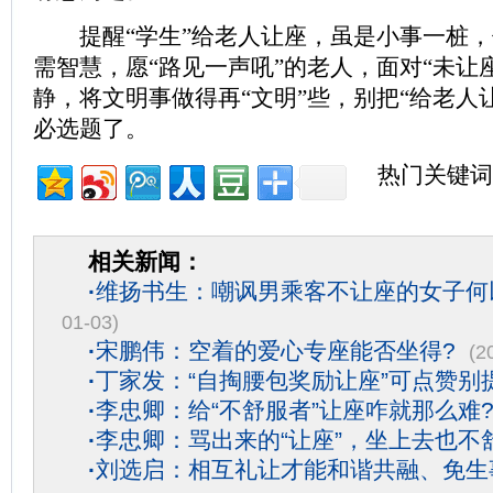
提醒“学生”给老人让座，虽是小事一桩，
需智慧，愿“路见一声吼”的老人，面对“未让
静，将文明事做得再“文明”些，别把“给老人让
必选题了。
热门关键词
相关新闻：
·
维扬书生：嘲讽男乘客不让座的女子何
01-03)
·
宋鹏伟：空着的爱心专座能否坐得?
(2
·
丁家发：“自掏腰包奖励让座”可点赞别
·
李忠卿：给“不舒服者”让座咋就那么难
·
李忠卿：骂出来的“让座”，坐上去也不
·
刘选启：相互礼让才能和谐共融、免生