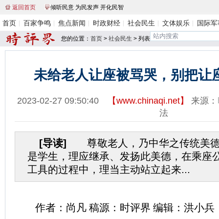
返回首页
倾听民意 为民发声 开化民智
首页
百家争鸣
焦点新闻
时政财经
社会民生
文体娱乐
国际军
您的位置：
首页
>
社会民生
> 列表
未给老人让座被骂哭，别把让
2023-02-27 09:50:40
【
www.chinaqi.net
】
来源：
法
[导读]
尊敬老人，乃中华之传统美德
是学生，理应继承、发扬此美德，在乘座
工具的过程中，理当主动站立起来...
作者：尚凡 稿源：时评界 编辑：洪小兵