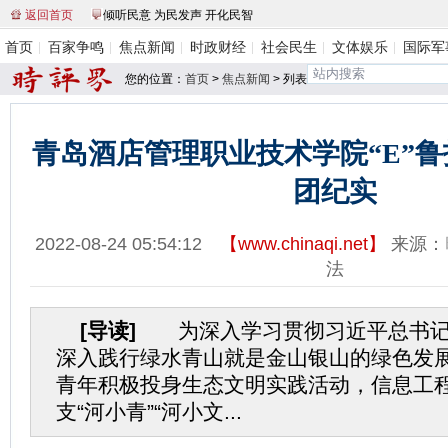
返回首页
倾听民意 为民发声 开化民智
首页
百家争鸣
焦点新闻
时政财经
社会民生
文体娱乐
国际军
您的位置：
首页
>
焦点新闻
> 列表
青岛酒店管理职业技术学院“E”鲁
团纪实
2022-08-24 05:54:12
【
www.chinaqi.net
】
来源：
法
[导读]
为深入学习贯彻习近平总书记
深入践行绿水青山就是金山银山的绿色发
青年积极投身生态文明实践活动，信息工
支“河小青”“河小文...