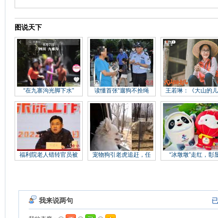
图说天下
“在九寨沟光脚下水”
读懂首张“遛狗不拴绳
王若琳：《大山的儿
福利院老人错转官员被
宠物狗引老虎追赶，任
“冰墩墩”走红，彰