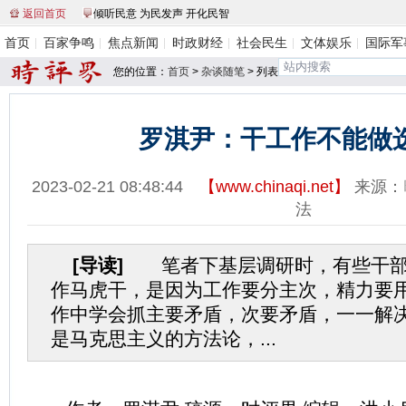
返回首页
倾听民意 为民发声 开化民智
首页
百家争鸣
焦点新闻
时政财经
社会民生
文体娱乐
国际军
您的位置：
首页
>
杂谈随笔
> 列表
罗淇尹：干工作不能做
2023-02-21 08:48:44
【
www.chinaqi.net
】
来源：
法
[导读]
笔者下基层调研时，有些干部
作马虎干，是因为工作要分主次，精力要
作中学会抓主要矛盾，次要矛盾，一一解
是马克思主义的方法论，...