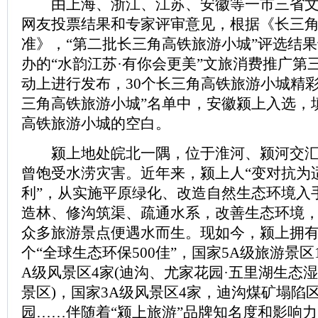
由上海、浙江、江苏、安徽等一市三省文旅
网友投票结果和专家评审意见，根据《长三
准》，“第二批长三角高铁旅游小城”评选结果于
办的“水韵江苏·有你会更美”文旅消费推广第
动上进行发布，30个长三角高铁旅游小城精
三角高铁旅游小城”名单中，安徽颍上入选，
高铁旅游小城的空白。
颍上地处皖北一隅，位于淮河、颍河交汇
曾饱受水涝灾害。近年来，颍上人“变对抗为
利”，从实施平原绿化、改造自然生态环境入
造林、修沟筑渠、疏通水系，改善生态环境
众多旅游景点便遇水而生。现如今，颍上拥
个“全球生态环保500佳”，国家5A级旅游景区
A级风景区4家(迪沟、尤家花园·五里湖生态
景区)，国家3A级风景区4家，迪沟煤矿塌陷
园……伴随着“颍上旅游”品牌知名度和影响