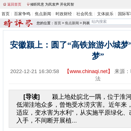
返回首页
倾听民意 为民发声 开化民智
首页
百家争鸣
焦点新闻
时政财经
社会民生
文体娱乐
国际军
您的位置：
首页
>
焦点新闻
> 列表
安徽颍上：圆了“高铁旅游小城梦
梦”
2022-12-21 16:30:58
【
www.chinaqi.net
】
来源：
法
[导读]
颍上地处皖北一隅，位于淮河
低湖洼地众多，曾饱受水涝灾害。近年来，
适应，变水害为水利”，从实施平原绿化、
入手，不间断开展植...