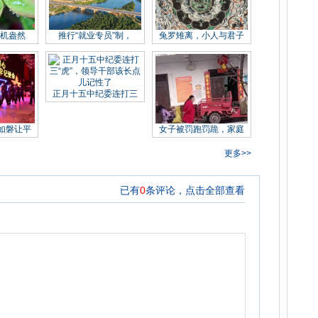
生机盎然
推行“就业专员”制，
兔罗雉离，小人与君子
正月十五中纪委连打三
如磐让平
女子被罚跑罚跪，家庭
更多>>