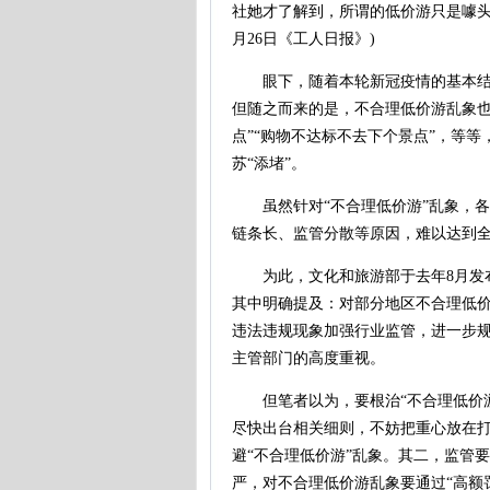
社她才了解到，所谓的低价游只是噱头
月26日《工人日报》)
眼下，随着本轮新冠疫情的基本结束
但随之而来的是，不合理低价游乱象也开
点”“购物不达标不去下个景点”，等
苏“添堵”。
虽然针对“不合理低价游”乱象，各
链条长、监管分散等原因，难以达到
为此，文化和旅游部于去年8月发布
其中明确提及：对部分地区不合理低
违法违规现象加强行业监管，进一步规
主管部门的高度重视。
但笔者以为，要根治“不合理低价游”
尽快出台相关细则，不妨把重心放在
避“不合理低价游”乱象。其二，监管
严，对不合理低价游乱象要通过“高额罚