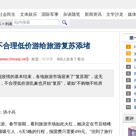
社会民生
文体娱乐
国际军事
杂谈随笔
新闻资讯
文学沙龙
媒
乐
> 列表
第
不合理低价游给旅游复苏添堵
www.chinaqi.net
】
来源：
时评界
有
0
人发表了看法
情的基本结束，各地旅游市场迎来了“复苏期”，这无
，不合理低价游乱象也开始“复苏”，诸如“不购物不给房
：洪小兵
图评
。春节假期，看到旅游市场如此火红，她决定在节后错峰
吸引人，6天5晚的行程，报团费只需要499元。”但到了旅行