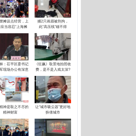
摆摊设点经营，上
捕2只画眉被刑拘，
滩应当容忍“上海摊
此“高压线”碰不得
林：茌平区委书记
《狂飙》取景地拍照收
军现场办公有深意
费，是不是入戏太深?
精神是取之不尽的
让“城市吸尘器”更好地
精神财富
扮倩城市