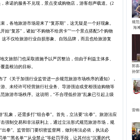
，承诺的服务不兑现，景点变成购物店，游客怨声载道。(2
规范
，各地旅游市场迎来了“复苏期”，这无疑是一个好现象。
海
始“复苏”，诸如“不购物不给房卡”“一个景点搭配5个购物
等，这不仅给旅游行业自损形象、自毁品牌，而且也给旅游复
地文旅部门也采取措施予以严厉整治，但由于利益主体多、
郭喜
全覆盖根治的目标。
孙荣
了《关于加强行业监管进一步规范旅游市场秩序的通知》，
价游、未经许可经营旅行社业务、导游强迫或变相强迫购物等
范旅游市场秩序。这说明，“不合理低价游”乱象已引起上级
雷锋
乱象，还需多打“组合拳”。首先，立法要“出拳”。旅游法应
打击强制交易和非法获利上，通过立法形式规范旅游市场，规
要“出拳”。监管部门要织密监督网，做到有法必依，执法必
单”“黑名单”“从业禁止”等处罚手段，让其付出“沉重的代