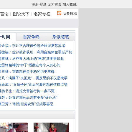
注册
登录
设为首页
加入收藏
我要投稿
体言论
图说天下
名家专栏
一时间
百家争鸣
杂谈随笔
叶金福：别让不合理低价游给旅游复苏添堵
游德福：控评敲诈获刑，利用自媒体犯罪必严惩
郭喜林：从齐鲁大地上的“三农”新图景说起
让雷锋精神的“种子”播散在每个人的心间
郭喜林：雷锋精神是不朽的历史丰碑
尚凡：满脑子“央国政”，需反思的不仅是大学
黄跃成：“父债子还”背后的履约精神值得点赞
维扬书生：谎报火警被行拘一点不冤
魏芳：处置过期药品需有更多“好办法”
廖卫芳：“制售假劣农资”必须零容忍