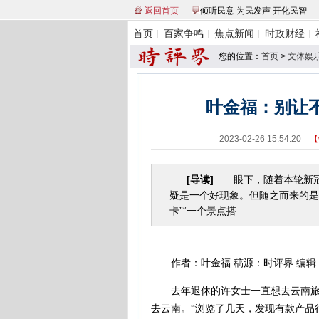
返回首页
倾听民意 为民发声 开化民智
首页
百家争鸣
焦点新闻
时政财经
您的位置：
首页
>
文体娱
叶金福：别让
2023-02-26 15:54:20
【
[导读]
眼下，随着本轮新冠疫
疑是一个好现象。但随之而来的是
卡”“一个景点搭...
作者：叶金福 稿源：时评界 编辑
去年退休的许女士一直想去云南旅游
去云南。“浏览了几天，发现有款产品很