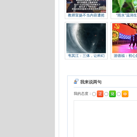
教师宣扬不当内容遭抢
“雨水”温润
韦其江：三体，让科幻
游德福：初心