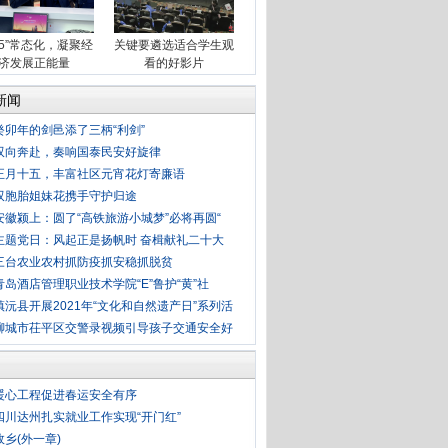
·15”常态化，凝聚经
关键要遴选适合学生观
济发展正能量
看的好影片
新闻
癸卯年的剑邑添了三柄“利剑”
双向奔赴，奏响国泰民安好旋律
正月十五，丰富社区元宵花灯寄廉语
双胞胎姐妹花携手守护归途
安徽颍上：圆了“高铁旅游小城梦”必将再圆“
主题党日：风起正是扬帆时 奋楫献礼二十大
三台农业农村抓防疫抓安稳抓脱贫
青岛酒店管理职业技术学院“E”鲁护“黄”社
镇沅县开展2021年“文化和自然遗产日”系列活
聊城市茌平区交警录视频引导孩子交通安全好
暖心工程促进春运安全有序
四川达州扎实就业工作实现“开门红”
故乡(外一章)