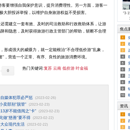
，游客要增强自我保护意识，提升消费理性。另一方面，游客一
要积极大胆投诉举报，以维护自身旅游权益不受损害。
“3
需建立一套有效、及时的司法救助和行政救助体系，让游
焦点
陷阱和隐患，及时获得旅游行政主管部门的帮助，斩断不合理
，形成强大的威慑力，就一定能根治“不合理低价游”乱象，
堵”，营造一个正常、有序、良性的旅游消费环境。
热门关键词:
复苏
云南
低价游
叶金福
0
用自媒体犯罪必严惩
(2023-02-26)
小卖部别“脱管”
(2023-02-23)
资讯
3岁不能借阅之“卡”
(2023-02-23)
此做“慈善”要不得
(2023-02-22)
入大众现代生活
(2023-02-22)