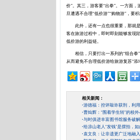
价”。其三，游客要“出拳”。一方面
旦遭遇不合理“低价游”“购物游”，
此外，还有一点也很重要，那就是还
客在旅游过程中，即时即刻能够发现
低价游的利益链。
相信，只要打出一系列的“组合拳”
从而避免不合理低价游给旅游复苏“添
相关新闻：
·
游德福：控评敲诈获刑，利
·
曹灿辉：“围着学生转”的校外
·
与时俱进丰富图书馆服务破解1
·
给凉山老人“发钱”是摆拍，如
·
袁文良：让非遗更广泛地融