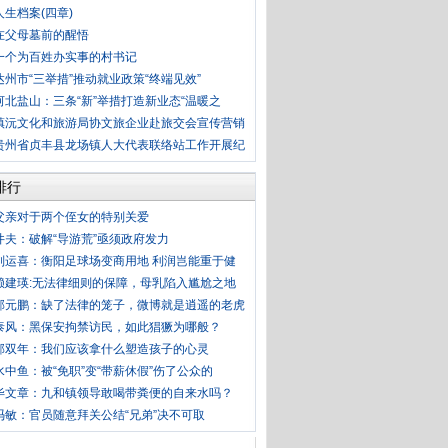
人生档案(四章)
在父母墓前的醒悟
一个为百姓办实事的村书记
达州市“三举措”推动就业政策“终端见效”
河北盐山：三条“新”举措打造新业态“温暖之
镇沅文化和旅游局协文旅企业赴旅交会宣传营销
贵州省贞丰县龙场镇人大代表联络站工作开展纪
排行
父亲对于两个侄女的特别关爱
井夫：破解“导游荒”亟须政府发力
刘运喜：衡阳足球场变商用地 利润岂能重于健
赖建瑛:无法律细则的保障，母乳陷入尴尬之地
郭元鹏：缺了法律的笼子，微博就是逍遥的老虎
泰风：黑保安拘禁访民，如此猖獗为哪般？
郭双年：我们应该拿什么塑造孩子的心灵
水中鱼：被“免职”变“带薪休假”伤了公众的
毕文章：九和镇领导敢喝带粪便的自来水吗？
冯敏：官员随意拜关公结“兄弟”决不可取