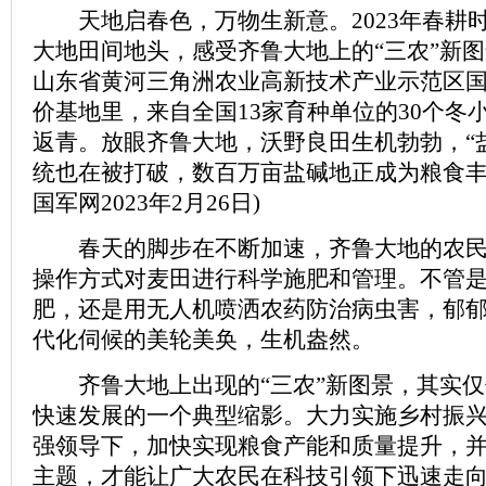
天地启春色，万物生新意。2023年春耕
大地田间地头，感受齐鲁大地上的“三农”新
山东省黄河三角洲农业高新技术产业示范区
价基地里，来自全国13家育种单位的30个冬
返青。放眼齐鲁大地，沃野良田生机勃勃，“
统也在被打破，数百万亩盐碱地正成为粮食丰
国军网2023年2月26日)
春天的脚步在不断加速，齐鲁大地的农民
操作方式对麦田进行科学施肥和管理。不管
肥，还是用无人机喷洒农药防治病虫害，郁
代化伺候的美轮美奂，生机盎然。
齐鲁大地上出现的“三农”新图景，其实仅
快速发展的一个典型缩影。大力实施乡村振
强领导下，加快实现粮食产能和质量提升，
主题，才能让广大农民在科技引领下迅速走