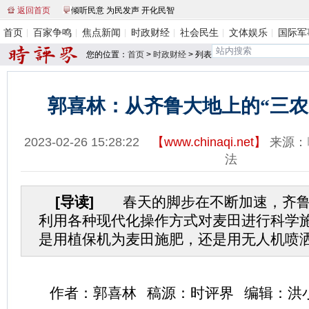
返回首页
倾听民意 为民发声 开化民智
首页
百家争鸣
焦点新闻
时政财经
社会民生
文体娱乐
国际军
您的位置：
首页
>
时政财经
> 列表
郭喜林：从齐鲁大地上的“三农
2023-02-26 15:28:22
【
www.chinaqi.net
】
来源：
法
[导读]
春天的脚步在不断加速，齐鲁
利用各种现代化操作方式对麦田进行科学
是用植保机为麦田施肥，还是用无人机喷洒.
作者：郭喜林 稿源：时评界 编辑：洪