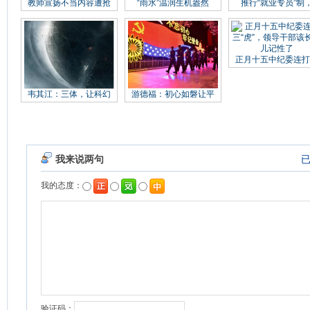
教师宣扬不当内容遭抢
“雨水”温润生机盎然
推行“就业专员”制
正月十五中纪委连打
韦其江：三体，让科幻
游德福：初心如磐让平