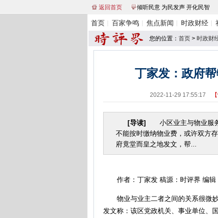
返回首页
倾听民意 为民发声 开化民智
首页
百家争鸣
焦点新闻
时政财经
您的位置：
首页
>
时政财
丁家发：政府帮
2022-11-29 17:55:17
【
[导读]
小区业主与物业服务
不能按时缴纳物业费，或许双方存
府竟堂而皇之地发文，帮...
作者：丁家发 稿源：时评界 编辑
物业与业主二者之间的关系很微妙，
发文称：该区党政机关、事业单位、