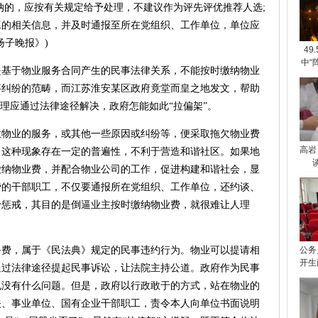
纳的，应按有关规定给予处理，不建议作为评先评优推荐人选;
工的相关信息，并及时通报至所在党组织、工作单位，单位应
扬子晚报》)
49
中“
于物业服务合同产生的民事法律关系，不能按时缴纳物业
事纠纷的范畴，而江苏淮安某区政府竟堂而皇之地发文，帮助
纷理应通过法律途径解决，政府怎能如此“拉偏架”。
业的服务，或其他一些原因或纠纷等，便采取拖欠物业费
高岩
。这种现象存在一定的普遍性，不利于营造和谐社区。如果地
缴纳物业费，并配合物业公司的工作，促进构建和谐社会，显
费的干部职工，不仅要通报所在党组织、工作单位，还约谈、
予惩戒，其目的是倒逼业主按时缴纳物业费，就很难让人理
，属于《民法典》规定的民事违约行为。物业可以提请相
公务
开生
通过法律途径提起民事诉讼，让法院主持公道。政府作为民事
也没有什么问题。但是，政府以行政敢于的方式，站在物业的
关、事业单位、国有企业干部职工，责令本人向单位书面说明