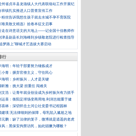
贵州省贞丰县龙场镇人大代表联络站工作开展纪
鲁班镇扎实推进人口普查宣传工作
一粉丝告诉我想生孩子就去水城不孕不育医院
《唯美散文精选》拾卷本征文启事
行走在诗意语文的大地上——记全国十佳教师作
利津县副县长刘海峰到乡镇敬老院进行检查指导
“追梦路上”聊城才艺选拔大赛启动
排行
毕海明：年轻干部要努力锤炼成才
王小青：摒弃官僚主义，守住民心
毕海明：乡村振兴，人才是关键
顾昕雅：挑大梁 担重任 闯难关
刘文浩：让青年就业创业成为乡村振兴有力抓手
刘运喜：衡阳足球场变商用地 利润岂能重于健
郭喜林：深切怀念土河公社党委书记程园林
赖建瑛:无法律细则的保障，母乳陷入尴尬之地
郭元鹏：缺了法律的笼子，微博就是逍遥的老虎
泰风：黑保安拘禁访民，如此猖獗为哪般？