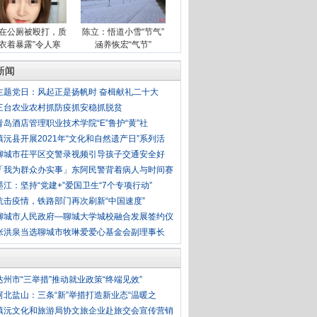
在公厕被殴打，质
陈立：悟道小雪“节气”
“衣着暴露”令人寒
涵养恢宏“气节”
新闻
主题党日：风起正是扬帆时 奋楫献礼二十大
三台农业农村抓防疫抓安稳抓脱贫
青岛酒店管理职业技术学院“E”鲁护“黄”社
镇沅县开展2021年“文化和自然遗产日”系列活
聊城市茌平区交警录视频引导孩子交通安全好
「我为群众办实事」东阿民警背着病人与时间赛
墨江：坚持“党建+”爱国卫生“7个专项行动”
抗击疫情，铁路部门再次刷新“中国速度”
聊城市人民政府—聊城大学城校融合发展签约仪
张洪泉当选聊城市牧琳爱爱心基金会副理事长
达州市“三举措”推动就业政策“终端见效”
河北盐山：三条“新”举措打造新业态“温暖之
镇沅文化和旅游局协文旅企业赴旅交会宣传营销