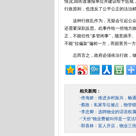
情况;由街道通报单位并建议给予惩戒，
行政原则，也违反了公平公正的法治
这种行政乱作为，无疑会引起公众的
还需要深刻反思。此事件给一些地方
正，不能任性“多管闲事”，随意插手
不能“拉偏架”偏袒一方，而损害另一
总而言之，政府必须依法行政，做好
相关新闻：
·
佟海娇：推进乡村振兴，畅
·
蔡政：私家车位被占，物管
·
李忠卿：选聘物业的话语权
·
“天价”物业费被叫停是一堂
·
郭喜林：盲人开店，物业三倍