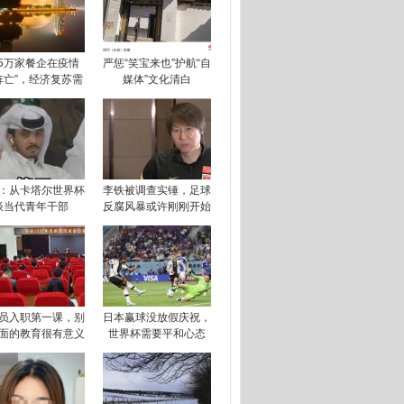
.5万家餐企在疫情
严惩“笑宝来也”护航“自
阵亡”，经济复苏需
媒体”文化清白
：从卡塔尔世界杯
李铁被调查实锤，足球
谈当代青年干部
反腐风暴或许刚刚开始
员入职第一课，别
日本赢球没放假庆祝，
面的教育很有意义
世界杯需要平和心态