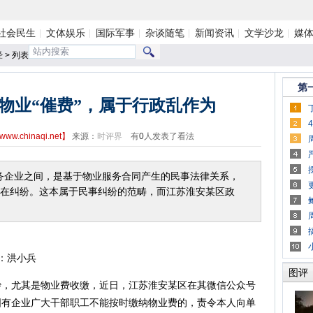
社会民生
文体娱乐
国际军事
杂谈随笔
新闻资讯
文学沙龙
媒
经
> 列表
第
物业“催费”，属于行政乱作为
www.chinaqi.net
】
来源：
时评界
有
0
人发表了看法
企业之间，是基于物业服务合同产生的民事法律关系，
在纠纷。这本属于民事纠纷的范畴，而江苏淮安某区政
：洪小兵
图评
尤其是物业费收缴，近日，江苏淮安某区在其微信公众号
国有企业广大干部职工不能按时缴纳物业费的，责令本人向单