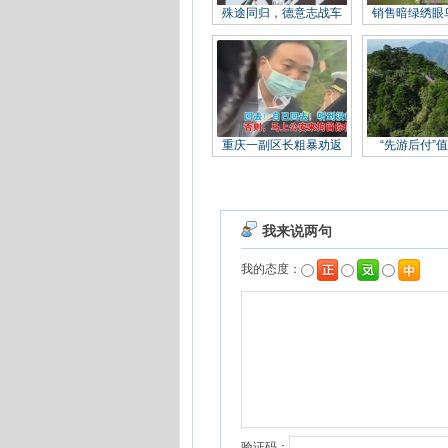
殊途同归，德意志战车
销售暗绿绣眼
重庆一副区长粗暴劝返
“先游后付”