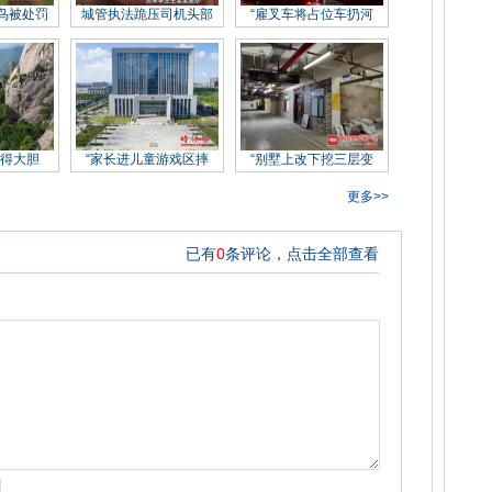
鸟被处罚
城管执法跪压司机头部
“雇叉车将占位车扔河
值得大胆
“家长进儿童游戏区摔
“别墅上改下挖三层变
更多>>