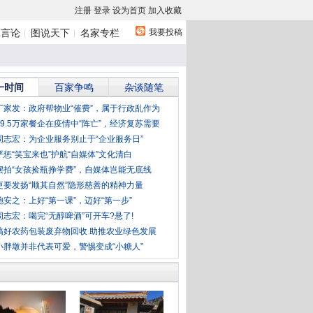
注册
登录
设为首页
加入收藏
我要投稿
体言论
图说天下
名家专栏
一时间
百家争鸣
杂谈随笔
丁家发：政府帮物业“催费”，属于行政乱作为
49.5万家餐企在疫情中“阵亡”，经济复苏需要
周志宏：为企业服务别止于“企业服务日”
严惩“笑宝来也”护航“自媒体”文化清白
摆拍“女孩捡瓶挣学费”，自媒体岂能无底线
更要发扬“顺其自然”隐形慈善的精神力量
鲍安之：上好“第一课”，迈好“第一步”
周志宏：喝完“无醇啤酒”可开车?悬了!
搞好农药包装废弃物回收 助推农业绿色发展
小胖墩并非代表可爱，警惕变成“小糖人”