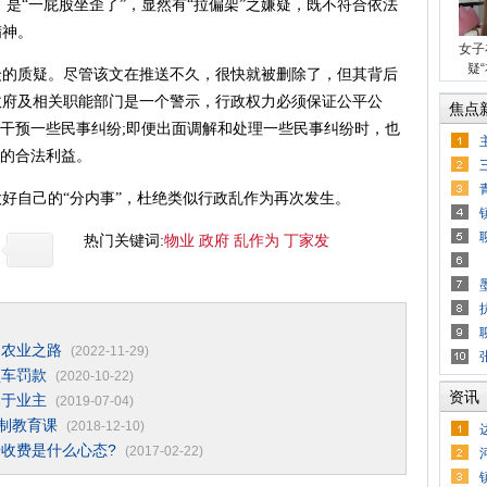
是“一屁股坐歪了”，显然有“拉偏架”之嫌疑，既不符合依法
精神。
女子
疑
质疑。尽管该文在推送不久，很快就被删除了，但其背后
政府及相关职能部门是一个警示，行政权力必须保证公平公
焦点
、干预一些民事纠纷;即便出面调解和处理一些民事纠纷时，也
方的合法利益。
自己的“分内事”，杜绝类似行政乱作为再次发生。
热门关键词:
物业
政府
乱作为
丁家发
通农业之路
(2022-11-29)
锁车罚款
(2020-10-22)
资讯
属于业主
(2019-07-04)
法制教育课
(2018-12-10)
收费是什么心态?
(2017-02-22)