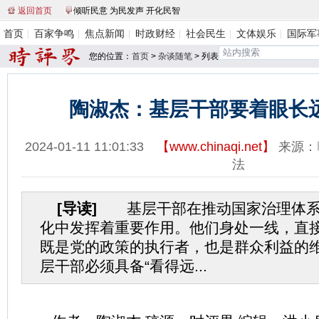
返回首页
倾听民意 为民发声 开化民智
首页
百家争鸣
焦点新闻
时政财经
社会民生
文体娱乐
国际军
您的位置：
首页
>
杂谈随笔
> 列表
陶淑杰：基层干部要着眼长
2024-01-11 11:01:33
【
www.chinaqi.net
】
来源：
法
[导读]
基层干部在推动国家治理体系
化中发挥着重要作用。他们身处一线，直
既是党的政策的执行者，也是群众利益的
层干部必须具备“看得远...