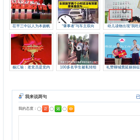
茌平三中以人为本扬帆
“肇事者”与车主双向
幼儿读物出现“我吃
杨汇瑜：老党员是党内
100多名学生被私转给
礼赞聊城窦延丽捐征