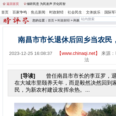
返回首页
倾听民意 为民发声 开化民智
首页
百家争鸣
焦点新闻
时政财经
社会民生
文体娱乐
国际军
您的位置：
首页
>
时政财经
> 列表
南昌市市长退休后回乡当农民
2023-12-25 16:08:37
【
www.chinaqi.net
】
来源：
法
[导读]
曾任南昌市市长的李豆罗，退
在大城市里颐养天年，而是毅然决然回到
民，为新农村建设发挥余热。...