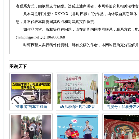
者联系方式，由纸媒支付稿酬。违反上述声明者，本网将追究其相关法律责
凡本网注明“来源：XXXXX（非时评界）”的作品，均转载自其它媒体
息，并不代表本网赞同其观点和对其真实性负责。
如作品内容、版权等存在问题，请在两周内同本网联系，联系方式：电话：152758
@shipingjie.net QQ:1969838368
时评界暂未实行稿件付费制。所有投稿的作者，本网均视为充分理解并
图说天下
“肇事者”与车主双向
幼儿读物出现“我吃香
高昊丹：我看开发区