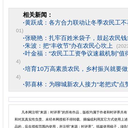
相关新闻：
·
黄跃成：各方合力联动让冬季农民工不再
01)
·
张晓艳：扎牢百姓米袋子，鼓起农民钱
·
朱波：把“丰收节”办在农民心坎上
(202
·
叶金福：“农民工工资争议速裁机制”值
4)
·
培育10万高素质农民，乡村振兴就要
4)
·
郭喜林：为聊城新农人接力“老把式”点
凡本网注明“来源：时评界”的所有作品，版权均属于作者和时评界共有
和对其真实性负责。未经本网授权不得转载、摘编或利用其它方式使用上述
品的，应在授权范围内使用，并注明“来源：时评界”。纸媒使用稿子，须