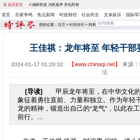
返回首页
倾听民意 为民发声 开化民智
首页
百家争鸣
焦点新闻
时政财经
社会民生
文体娱乐
国际军
您的位置：
首页
>
时政财经
> 列表
王佳祺：龙年将至 年轻干部
2024-01-17 01:20:32
【
www.chinaqi.net
】
来源：
法
[导读]
甲辰龙年将至，在中华文化的
象征着勇往直前、力量和独立。作为年轻
龙的精神，锻造出自己的“龙气”，以此在
前行。...