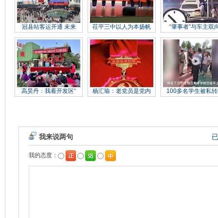
冠县站客运开通 未来
茌平三中以人为本扬帆
“肇事者”与车主双
高昊丹：我看开发区“
杨汇瑜：老党员是党内
100多名学生被私转