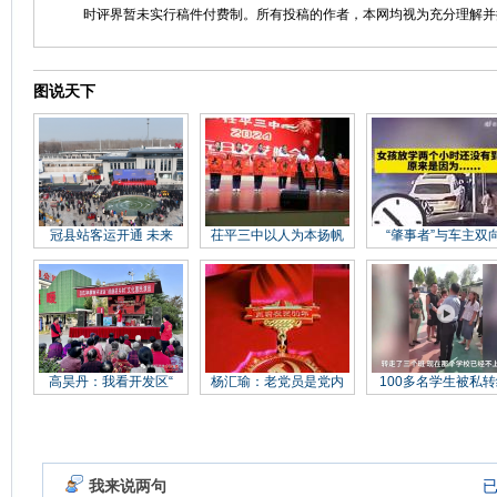
时评界暂未实行稿件付费制。所有投稿的作者，本网均视为充分理解并
图说天下
冠县站客运开通 未来
茌平三中以人为本扬帆
“肇事者”与车主双
高昊丹：我看开发区“
杨汇瑜：老党员是党内
100多名学生被私转