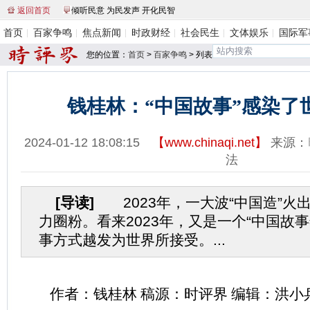
返回首页
倾听民意 为民发声 开化民智
首页
百家争鸣
焦点新闻
时政财经
社会民生
文体娱乐
国际军
您的位置：
首页
>
百家争鸣
> 列表
钱桂林：“中国故事”感染了世
2024-01-12 18:08:15
【
www.chinaqi.net
】
来源：
法
[导读]
2023年，一大波“中国造”火
力圈粉。看来2023年，又是一个“中国故
事方式越发为世界所接受。...
作者：钱桂林 稿源：时评界 编辑：洪小