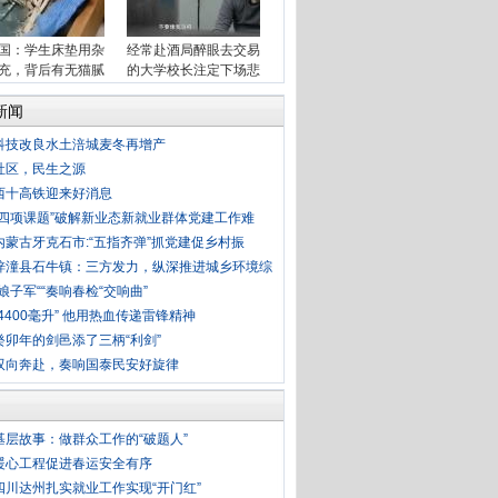
国：学生床垫用杂
经常赴酒局醉眼去交易
充，背后有无猫腻
的大学校长注定下场悲
新闻
科技改良水土涪城麦冬再增产
社区，民生之源
西十高铁迎来好消息
“四项课题”破解新业态新就业群体党建工作难
内蒙古牙克石市:“五指齐弹”抓党建促乡村振
梓潼县石牛镇：三方发力，纵深推进城乡环境综
“娘子军““奏响春检“交响曲”
“4400毫升” 他用热血传递雷锋精神
癸卯年的剑邑添了三柄“利剑”
双向奔赴，奏响国泰民安好旋律
基层故事：做群众工作的“破题人”
暖心工程促进春运安全有序
四川达州扎实就业工作实现“开门红”