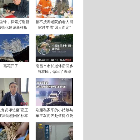
尘锋，探索打造新
接不接养老院的老人回
城镇化建设新样板
家过年需“因人而定”
霜花开了
南昌市市长退休后回乡
当农民，做出了表率
绝出资却想坐“霸王
剐蹭私家车的小姑娘与
”被法院驳回的标本
车主双向奔赴值得点赞