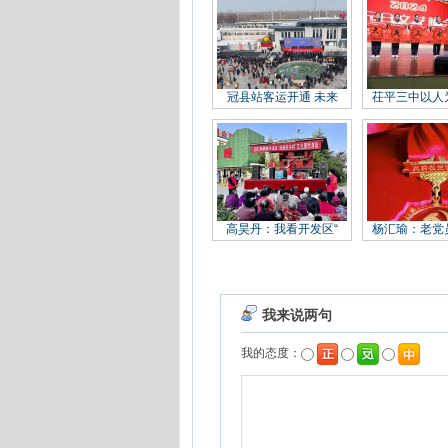
冠县站客运开通 未来
茌平三中以人
高昊丹：我看开发区“
杨汇瑜：老党