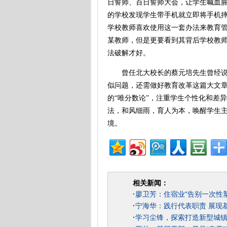
日誓师、百日誓师大会，让学生喊血腥
的学校发现学生带手机就立即将手机
学校教师喜欢使用这一套办法来教育
某教师，但是更要看到其背后学校教师
法破解才好。
曾任北大校长的蔡元培先生曾经说过
似问题，还需做好教育改革这篇大文
的“唯分数论”，注重学生个性化和差
法，和风细雨，育人为本，唤醒学生
境。
相关新闻：
·
廖卫芳：住宿业“告别一次性
·
宁海华：践行代表职责 展现
·
学习尘锋，探索打造新型城