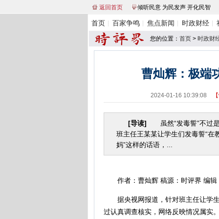
返回首页
倾听民意 为民发声 开化民智
首页
百家争鸣
焦点新闻
时政财经
您的位置：
首页
>
时政财
曹灿辉：极端
2024-01-16 10:39:08
【
[导读]
虽然“发毒誓”不过是
班主任王某某让学生们发毒誓“在
妈”这样的话语，...
作者：曹灿辉 稿源：时评界 编辑
据央视网报道，针对班主任让学生“
过认真调查核实，网络反映情况属实