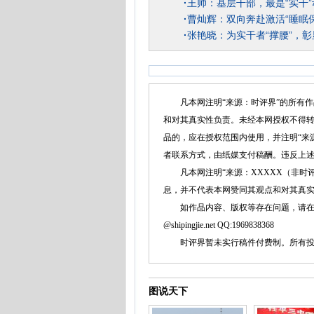
·
王帅：基层干部，最是“实干
·
曹灿辉：双向奔赴激活“睡眠保
·
张艳晓：为实干者“撑腰”，彰
凡本网注明“来源：时评界”的所有作
和对其真实性负责。未经本网授权不得
品的，应在授权范围内使用，并注明“来
者联系方式，由纸媒支付稿酬。违反上
凡本网注明“来源：XXXXX（非时评
息，并不代表本网赞同其观点和对其真
如作品内容、版权等存在问题，请在两周内同本
@shipingjie.net QQ:1969838368
时评界暂未实行稿件付费制。所有投稿
图说天下