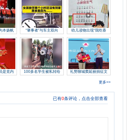
为本扬帆
“肇事者”与车主双向
幼儿读物出现“我吃香
员是党内
100多名学生被私转给
礼赞聊城窦延丽捐征文
更多>>