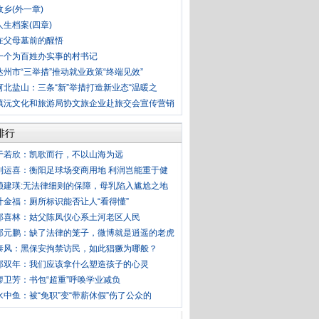
故乡(外一章)
人生档案(四章)
在父母墓前的醒悟
一个为百姓办实事的村书记
达州市“三举措”推动就业政策“终端见效”
河北盐山：三条“新”举措打造新业态“温暖之
镇沅文化和旅游局协文旅企业赴旅交会宣传营销
排行
于若欣：凯歌而行，不以山海为远
刘运喜：衡阳足球场变商用地 利润岂能重于健
赖建瑛:无法律细则的保障，母乳陷入尴尬之地
叶金福：厕所标识能否让人“看得懂”
郭喜林：姑父陈凤仪心系土河老区人民
郭元鹏：缺了法律的笼子，微博就是逍遥的老虎
泰风：黑保安拘禁访民，如此猖獗为哪般？
郭双年：我们应该拿什么塑造孩子的心灵
廖卫芳：书包“超重”呼唤学业减负
水中鱼：被“免职”变“带薪休假”伤了公众的