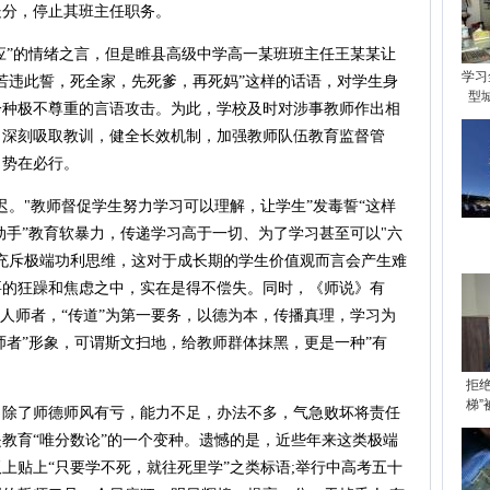
处分，停止其班主任职务。
应”的情绪之言，但是睢县高级中学高一某班班主任王某某让
学习
若违此誓，死全家，先死爹，再死妈”这样的话语，对学生身
型
一种极不尊重的言语攻击。为此，学校及时对涉事教师作出相
，深刻吸取教训，健全长效机制，加强教师队伍教育监督管
，势在必行。
。"教师督促学生努力学习可以理解，让学生”发毒誓“这样
不动手”教育软暴力，传递学习高于一切、为了学习甚至可以"六
充斥极端功利思维，这对于成长期的学生价值观而言会产生难
要的狂躁和焦虑之中，实在是得不偿失。同时，《师说》有
为人师者，“传道”为第一要务，以德为本，传播真理，学习为
师者”形象，可谓斯文扫地，给教师群体抹黑，更是一种”有
拒
梯
了师德师风有亏，能力不足，办法不多，气急败坏将责任
教育“唯分数论”的一个变种。遗憾的是，近些年来这类极端
上贴上“只要学不死，就往死里学”之类标语;举行中高考五十