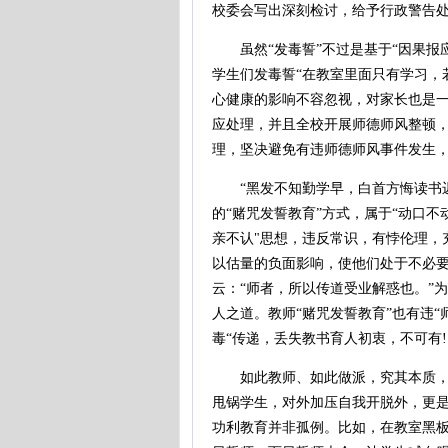
校委会写出深刻检讨，给予行政警告
虽然“发毒誓”不过是基于“因果报
学生们发毒誓“在教室里面只有学习，
心健康的影响不容忽视，对家长也是
应处理，并且全校开展师德师风整顿
理，坚决避免有违师德师风事件发生
“黑发不知勤学早，白首方悔读书迟
的“赌咒发誓教育”方式，属于“动口
亲不认"思想，违反常识，有悖伦理，
以估量的负面影响，使他们处于不必
云：“师者，所以传道受业解惑也。”
人之道。教师“赌咒发誓教育”也有违“
毒“传递，丢失教书育人初衷，不可有!
如此教师、如此做派，究其本质，除
甩锅学生，对外加压自我开脱外，更是
功利教育并非孤例。比如，在教室黑板