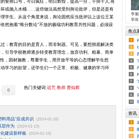
的誓师口号，今日疯狂，明日辉煌，提高一分，干掉千人;有
摔坏或抛入水桶……这些做法虽然受到舆论批评，但是还是有
李蓬
管理学生。从这个角度来说，舆论固然应当批评以上这位王某
草填
依然抱着“唯分数论”不放的极端功利教育共性问题，必须设
焦点
：教育的目的是育人，而非制器。可见，要想彻底解决类
章，引导学校教师逐步转变教育理念，放弃功利、粗暴、简单
异性，因材施教，尊重学生，用开放平等的心态理解学生想
主动学习的欲望，还学生们一个正常、积极、健康的学习环
热门关键词:
诅咒
教师
曹灿辉
0
资讯
塑料用品”应成共识
(2024-01-16)
基层作为
(2024-01-15)
镇化建设新样板
(2024-01-15)