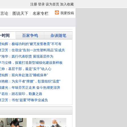
注册
登录
设为首页
加入收藏
我要投稿
体言论
图说天下
名家专栏
一时间
百家争鸣
杂谈随笔
曹灿辉：极端功利的“赌咒发誓教育”不可有
廖卫芳：住宿业“告别一次性塑料用品”应成共
宁海华：践行代表职责 展现基层作为
学习尘锋，探索打造新型城镇化建设新样板
王帅：基层干部，最是“实干”动人心
曹灿辉：双向奔赴激活“睡眠保单”
张艳晓：为实干者“撑腰”，彰显组织“温度”
殷建光：年味芬芳正走来 奋斗热潮更澎湃
于若欣：踏石留印，勤廉之路
廖卫芳：书包“超重”呼唤学业减负