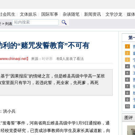
社会民生
文体娱乐
国际军事
杂谈随笔
新闻资讯
文学沙龙
媒
经
> 列表
第
功利的“赌咒发誓教育”不可有
www.chinaqi.net
】
来源：
时评界
有
0
人发表了看法
基于“因果报应”的情绪之言，但是睢县高级中学高一某班
教室里面只有学习，若违此誓，死全家，先死爹，再死
：洪小兵
图评
发毒誓”事件，河南省商丘睢县高级中学1月9日通报称，通
。经校党委研究，已责成涉事教师向学生及家长真诚道歉，向