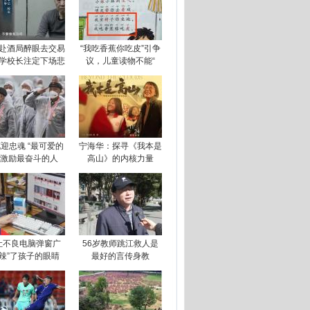
赴酒局醉眼去交易
“我吃香蕉你吃皮”引争
学校长注定下场悲
议，儿童读物不能“
迎忠魂 “最可爱的
宁海华：探寻《我本是
”激励最奋斗的人
高山》的内核力量
让不良电脑弹窗广
56岁教师跳江救人是
“辣”了孩子的眼睛
最好的言传身教