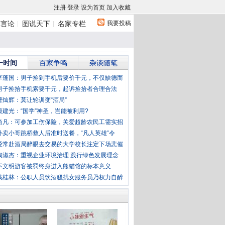
注册
登录
设为首页
加入收藏
我要投稿
体言论
图说天下
名家专栏
一时间
百家争鸣
杂谈随笔
李蓬国：男子捡到手机后要价千元，不仅缺德而
男子捡拾手机索要千元，起诉捡拾者合理合法
曹灿辉：莫让轮训变“酒局”
殷建光：“国学”神圣，岂能被利用?
尚凡：可参加工伤保险，关爱超龄农民工需实招
外卖小哥跳桥救人后准时送餐，“凡人英雄”令
经常赴酒局醉眼去交易的大学校长注定下场悲催
陶淑杰：重视企业环境治理 践行绿色发展理念
不文明游客被罚终身进入熊猫馆的标本意义
钱桂林：公职人员饮酒骚扰女服务员乃权力自醉