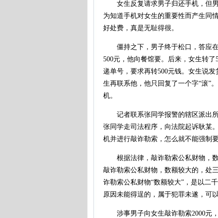
女生反复请求男子归还手机，但男子
为知道手机对女生的重要性而产生同
好处费，真是无耻得很。
僵持之下，男子终于松口，答应在200
500元，他向餐馆要。后来，女生转了
递单号，要求再转500元钱。女生说发
生再联系他，他只回复了一个字“滚”
机。
记者联系张同学报警的辖区派出所，
张同学走司法程序，向法院起诉耿某
机并进行敲诈勒索，怎么就不能强制要
根据法律，敲诈勒索公私财物，数额
敲诈勒索公私财物，数额较大的，处
诈勒索公私财物“数额较大”，是以二
原因未能得逞的，属于犯罪未遂，可
涉事男子向女生敲诈勒索2000元，