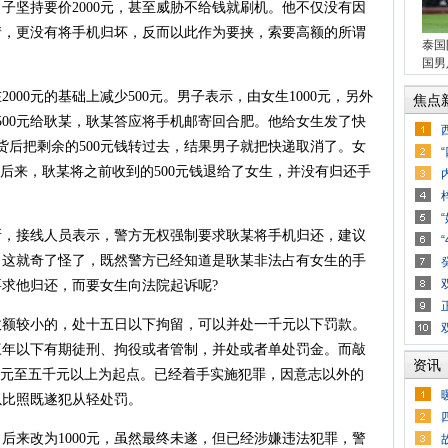
坚持要价2000元，甚至威胁不给钱就刷机。他不仅没有因
情，更没有将手机归坏，反而以此作为要挟，索要高额的所谓
泰国
国男
0元的基础上减少500元。男子表示，由女生1000元，另外
焦点
500元给耿某，耿某答应将手机邮寄回合肥。他给女生发了快
货后把剩余的500元钱转过去，结果男子就把快递取消了。女
。后来，耿某将之前收到的500元钱退给了女生，并没有归还手
接线人员表示，警方无权强制要求耿某将手机归还，建议
。这就奇了怪了，既然警方已经知道是耿某非法占有女生的手
求他归还，而要女生向法院起诉呢?
较小的，处十五日以下拘留，可以并处一千元以下罚款。
三年以下有期徒刑、拘役或者管制，并处或者单处罚金。而敲
资讯
千元至五千元以上为起点。已经着手实施犯罪，因意志以外的
以比照既遂犯从轻处罚。
后来改为1000元，虽然最终未遂，但已经涉嫌违法犯罪，警