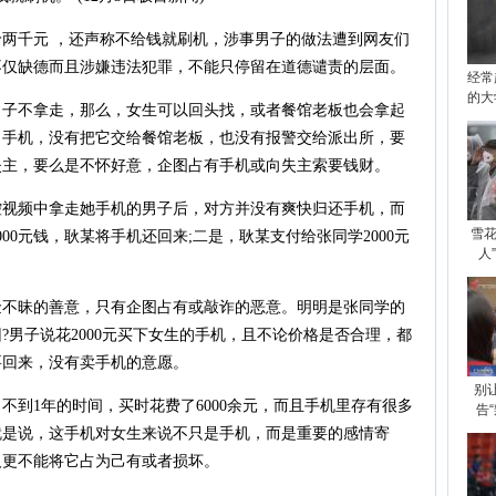
千元 ，还声称不给钱就刷机，涉事男子的做法遭到网友们
不仅缺德而且涉嫌违法犯罪，不能只停留在道德谴责的层面。
经常
的大
不拿走，那么，女生可以回头找，或者餐馆老板也会拿起
了手机，没有把它交给餐馆老板，也没有报警交给派出所，要
失主，要么是不怀好意，企图占有手机或向失主索要钱财。
频中拿走她手机的男子后，对方并没有爽快归还手机，而
雪花
00元钱，耿某将手机还回来;二是，耿某支付给张同学2000元
人
昧的善意，只有企图占有或敲诈的恶意。明明是张同学的
回?男子说花2000元买下女生的手机，且不论价格是否合理，都
要回来，没有卖手机的意愿。
别
到1年的时间，买时花费了6000余元，而且手机里存有很多
告
就是说，这手机对女生来说不只是手机，而是重要的感情寄
人更不能将它占为己有或者损坏。