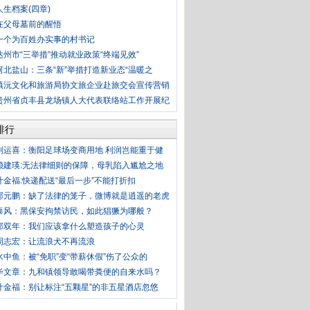
人生档案(四章)
在父母墓前的醒悟
一个为百姓办实事的村书记
达州市“三举措”推动就业政策“终端见效”
河北盐山：三条“新”举措打造新业态“温暖之
镇沅文化和旅游局协文旅企业赴旅交会宣传营销
贵州省贞丰县龙场镇人大代表联络站工作开展纪
排行
刘运喜：衡阳足球场变商用地 利润岂能重于健
赖建瑛:无法律细则的保障，母乳陷入尴尬之地
叶金福:快递配送“最后一步”不能打折扣
郭元鹏：缺了法律的笼子，微博就是逍遥的老虎
泰风：黑保安拘禁访民，如此猖獗为哪般？
郭双年：我们应该拿什么塑造孩子的心灵
周志宏：让流浪犬不再流浪
水中鱼：被“免职”变“带薪休假”伤了公众的
毕文章：九和镇领导敢喝带粪便的自来水吗？
叶金福：别让标注“五颗星”的非五星酒店忽悠