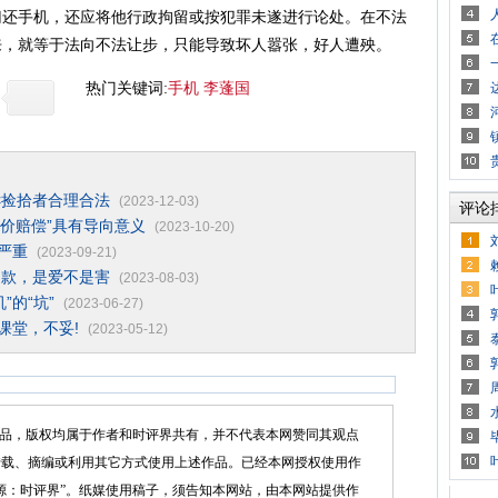
归还手机，还应将他行政拘留或按犯罪未遂进行论处。在不法
来，就等于法向不法让步，只能导致坏人嚣张，好人遭殃。
热门关键词:
手机
李蓬国
诉捡拾者合理合法
(2023-12-03)
评论
全价赔偿”具有导向意义
(2023-10-20)
严重
(2023-09-21)
罚款，是爱不是害
(2023-08-03)
”的“坑”
(2023-06-27)
课堂，不妥!
(2023-05-12)
品，版权均属于作者和时评界共有，并不代表本网赞同其观点
转载、摘编或利用其它方式使用上述作品。已经本网授权使用作
源：时评界”。纸媒使用稿子，须告知本网站，由本网站提供作