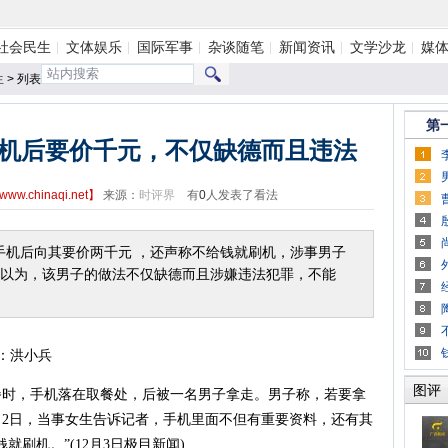
社会民生
文体娱乐
国际军事
杂谈随笔
新闻资讯
文学沙龙
媒
生
> 列表
第
机后要价千元，不仅缺德而且违法
www.chinaqi.net
】
来源：
时评界
有
0
人发表了看法
后向其要价两千元 ，还声称不给钱就刷机，涉事男子
以为，该男子的做法不仅缺德而且涉嫌违法犯罪，不能
：洪小兵
图评
，手机落在取餐处，后被一名男子拿走。男子称，若要拿
2月2日，当事女生告诉记者，手机里面不但有重要资料，还有其
刷机。”(12月3日极目新闻)