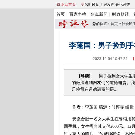
返回首页
倾听民意 为民发声 开化民智
首页
百家争鸣
焦点新闻
时政财经
您的位置：
首页
>
社会民
李蓬国：男子捡到手
2023-12-04 10:47:24
【
[导读]
男子捡到女大学生手机
的做法遭到网友们的道德谴责。我
只停留在道德谴责的层...
作者：李蓬国 稿源：时评界 编辑
安徽合肥一名女大学生在餐馆用餐时
回手机，女生需向其支付2000元。1
过世家人的照片，“他威胁我说，不给钱就