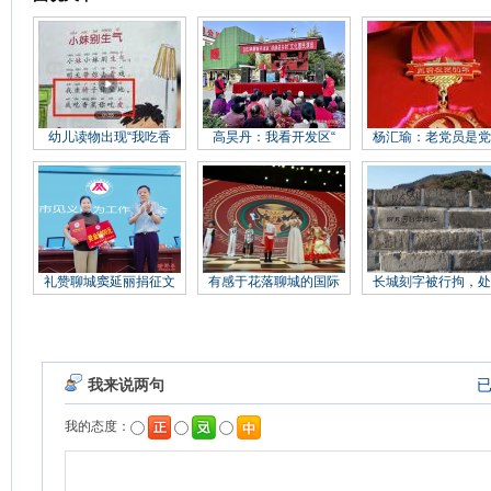
幼儿读物出现“我吃香
高昊丹：我看开发区“
杨汇瑜：老党员是党
礼赞聊城窦延丽捐征文
有感于花落聊城的国际
长城刻字被行拘，处