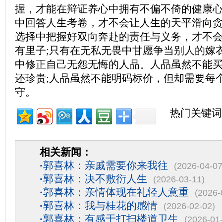
握，才能在辩证养心中拥有不偏不倚的健康心
中回答人生考卷，才不会让人生的天平滑向贪
选择中把握好双向奔赴的责任与义务，才不
有里子;只有在无私无畏中甘愿争当别人的嫁
中修正自己无怨无悔的人品。人品虽然不能
还珍贵;人品虽然不能明码标价，但却需要每
守。
热门关键词
相关新闻：
·
郭喜林：亲戚需要你来我往
(2026-04-07
·
郭喜林：决不敷衍人生
(2026-03-11)
·
郭喜林：亲情体现在礼轻人意重
(2026-
·
郭喜林：我与桂花的感情
(2026-02-02)
·
郭喜林：有感于打扫楼道卫生
(2026-01