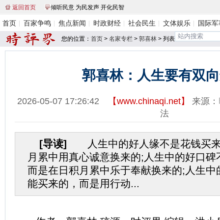
返回首页
倾听民意 为民发声 开化民智
首页
百家争鸣
焦点新闻
时政财经
社会民生
文体娱乐
国际军
您的位置：
首页
>
名家专栏
>
郭喜林
> 列表
郭喜林：人生要有双向
2026-05-07 17:26:42
【
www.chinaqi.net
】
来源：
法
[导读]
人生中的好人缘不是花钱买来
月累中用真心诚意换来的;人生中的好口碑
而是在日积月累中乐于奉献换来的;人生中
能买来的，而是用行动...