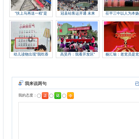
“扶上马再送一程”是
冠县站客运开通 未来
茌平三中以人为本扬
幼儿读物出现“我吃香
高昊丹：我看开发区“
杨汇瑜：老党员是党