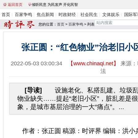
返回首页
倾听民意 为民发声 开化民智
首页
百家争鸣
焦点新闻
时政财经
社会民生
文体娱乐
国际军
您的位置：
首页
>
百家争鸣
> 列表
张正圆：“红色物业”治老旧小
2022-05-03 03:00:34
【
www.chinaqi.net
】
来源：
法
[导读]
设施老化、私搭乱建、垃圾乱
物业缺失……提起“老旧小区”，脏乱差是
象，是城市基层治理的一大“痛点”。...
作者：张正圆 稿源：时评界 编辑：洪小