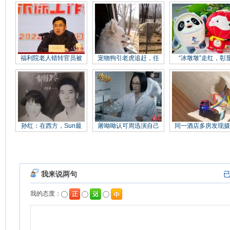
福利院老人错转官员被
宠物狗引老虎追赶，任
“冰墩墩”走红，彰
孙红：在西方，Sun最
屠呦呦认可周迅演自己
同一酒店多房发现摄