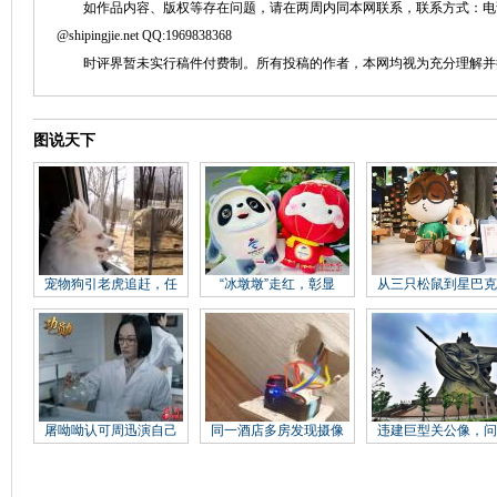
如作品内容、版权等存在问题，请在两周内同本网联系，联系方式：电话：152758
@shipingjie.net QQ:1969838368
时评界暂未实行稿件付费制。所有投稿的作者，本网均视为充分理解并
图说天下
宠物狗引老虎追赶，任
“冰墩墩”走红，彰显
从三只松鼠到星巴克
屠呦呦认可周迅演自己
同一酒店多房发现摄像
违建巨型关公像，问