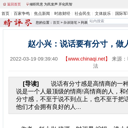
返回首页
倾听民意 为民发声 开化民智
首页
百家争鸣
焦点新闻
时政财经
社会民生
文体娱乐
国际军
您的位置：
首页
>
杂谈随笔
> 列表
赵小兴：说话要有分寸，做
2022-03-19 09:39:40
【
www.chinaqi.net
】
来源：
法
[导读]
说话有分寸感是高情商的一种
说是一个人最顶级的情商!高情商的人，和
分寸感，不至于说不到点上，也不至于把
他们才会拥有良好的人...