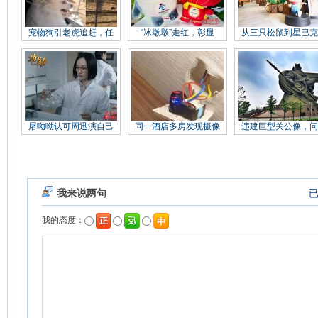
宠物狗引老虎追赶，任
“冰墩墩”走红，彰显
从三只松鼠到星巴克
屠呦呦认可周迅演自己
同一酒店多房发现摄像
违建巨型关公像，问