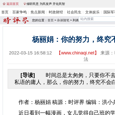
返回首页
倾听民意 为民发声 开化民智
首页
百家争鸣
焦点新闻
时政财经
社会民生
文体娱乐
国际军
您的位置：
首页
>
杂谈随笔
> 列表
杨丽娟：你的努力，终究
2022-03-15 16:58:12
【
www.chinaqi.net
】
来源：
法
[导读]
时间总是太匆匆，只要你不去
私语的庸人，那么，你的努力，终究不会白费!
作者：杨丽娟 稿源：时评界 编辑：洪小
近日看到一幅漫画，女儿觉得自己班的学