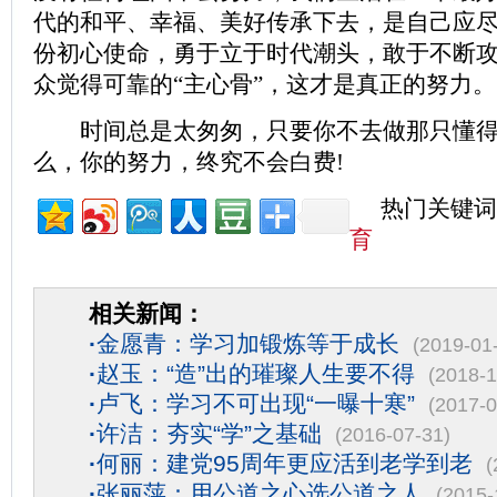
代的和平、幸福、美好传承下去，是自己应
份初心使命，勇于立于时代潮头，敢于不断
众觉得可靠的“主心骨”，这才是真正的努力。
时间总是太匆匆，只要你不去做那只懂得
么，你的努力，终究不会白费!
热门关键词
育
相关新闻：
·
金愿青：学习加锻炼等于成长
(2019-01
·
赵玉：“造”出的璀璨人生要不得
(2018-1
·
卢飞：学习不可出现“一曝十寒”
(2017-0
·
许洁：夯实“学”之基础
(2016-07-31)
·
何丽：建党95周年更应活到老学到老
(
·
张丽萍：用公道之心选公道之人
(2015-