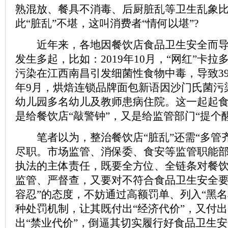
熟混放、餐具不消毒、后厨脏乱等卫生乱象
此“脏乱”不堪，这叫消费者“情何以堪”?
近年来，各地因餐饮店食品卫生安全而导
发生多起，比如：2019年10月，“网红”卡
污染在江西南昌引发细菌性食物中毒，导致39
年9月，烘焙连锁品牌面包新语因沙门氏菌污
幼儿园多名幼儿及教师患病住院。这一起起
是给餐饮店“敲警钟”，又是给监管部门“提个醒
笔者以为，整治餐饮店“脏乱”还需“多管齐
尽职。市场监管、消保委、食安等监管职能
执法的主体责任，既要全方位、全链条对餐
监管、严督查，又要对不符合食品卫生安全要
容忍”的态度，不妨通过高额罚单、列入“黑名
种处罚机制，让其既付出“经济代价”，又付出
出“禁业代价”，倒逼其切实履行好食品卫生