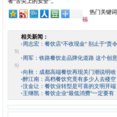
者“舌尖上的安全”。
热门关键词
福
相关新闻：
·
周志宏：餐饮店“不收现金” 别止于“责令
5)
·
周军：铁路餐饮走‍品牌化道路 这个创
5)
·
向秋：成都高端餐饮再现关门潮说明啥
·
醉江南：高档餐饮究竟有多少人去楼空
·
汶金让：餐饮业转型是可喜的文明开端
·
王继凯：餐饮企业“最低消费”一定要有