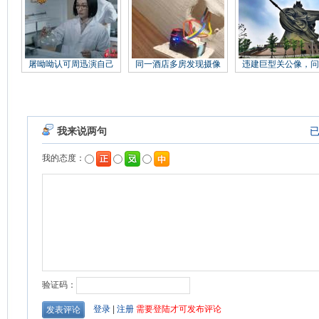
屠呦呦认可周迅演自己
同一酒店多房发现摄像
违建巨型关公像，问