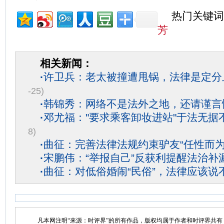
热门关键词
芳
相关新闻：
·
许卫兵：老太被撞遭甩锅，法律是定分
-25)
·
韩锦秀：网络不是法外之地，还请谨言
·
邓尤福："要求乘客卸妆进站"于法无据
8)
·
曲征：完善法律法规约束驴友“任性而为
·
宋鹏伟：“举报自己”反获利提醒法治补
·
曲征：对低俗婚闹“民俗”，法律应该说
凡本网注明“来源：时评界”的所有作品，版权均属于作者和时评界共有