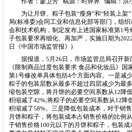
作者：廖卫芳 稿源：时评界 编辑：洪
为让月饼、粽子包装“瘦身”和“轻装上架”
局(标准委)会同工业和信息化部等部门，组
会和技术机构，制定发布上述国家标准第1号
子包装要求再细化、再加严，实施日期为2022年
日《中国市场监管报》)
据报道，5月26日，市场监管总局召开新
《限制商品过度包装要求 食品和化妆品》国
第1号修改单具体包括4个方面内容。一是减
粽子的包装层数从最多不超过四层减少为最
缩包装空隙，将月饼的必要空间系数从12降
积缩减了42%;将粽子的必要空间系数从12降
积缩减了58%。三是降低包装成本，对于销售
月饼和粽子，将包装成本占销售价格的比例从2
于销售价格100元以下的月饼和粽子，包装成本