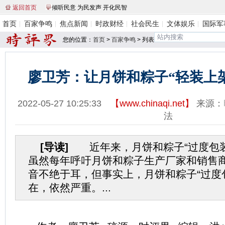
返回首页
倾听民意 为民发声 开化民智
首页
百家争鸣
焦点新闻
时政财经
社会民生
文体娱乐
国际军
您的位置：
首页
>
百家争鸣
> 列表
廖卫芳：让月饼和粽子“轻装上
2022-05-27 10:25:33
【
www.chinaqi.net
】
来源：
法
[导读]
近年来，月饼和粽子“过度包装
虽然每年呼吁月饼和粽子生产厂家和销售
音不绝于耳，但事实上，月饼和粽子“过度
在，依然严重。...