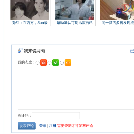
孙红：在西方，Sun最
屠呦呦认可周迅演自己
同一酒店多房发现摄