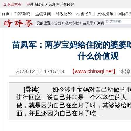
返回首页
倾听民意 为民发声 开化民智
首页
百家争鸣
焦点新闻
时政财经
社会民生
文体娱乐
国际军
您的位置：
首页
>
名家专栏
>
苗凤军
> 列表
苗凤军：两岁宝妈给住院的婆婆
什么价值观
2023-12-15 17:07:19
【
www.chinaqi.net
】
来源
[导读]
如今涉事宝妈对自己所做的事
进行回应，说自己并非是一个不孝道的人
做，就是因为自己在坐月子时，其婆婆给
面，并且还因为自己在月子吃...