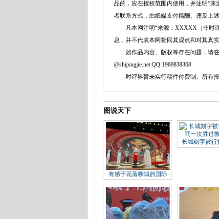
品的，应在授权范围内使用，并注明“来
者联系方式，由纸媒支付稿酬。违反上
凡本网注明“来源：XXXXX（非时评
息，并不代表本网赞同其观点和对其真
如作品内容、版权等存在问题，请在两周内同本
@shipingjie.net QQ:1969838368
时评界暂未实行稿件付费制。所有投稿
图说天下
长城刻字被行
有感于花落聊城的国际