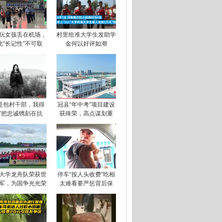
玩女孩丢在机场，
村里给准大学生发助学
此“长记性”不可取
金何以好评如潮
我是包村干部，我得
冠县“年中考”项目建设
!”把忠诚镌刻在抗
获殊荣，高点谋划重
大学龙舟队荣获世
停车“按人头收费”吃相
军，为国争光光荣
太难看要严惩背后保