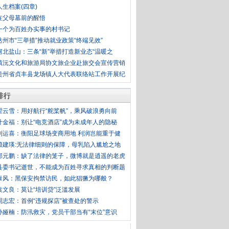
人生档案(四章)
在父母墓前的醒悟
一个为百姓办实事的村书记
达州市“三举措”推动就业政策“终端见效”
河北盐山：三条“新”举措打造新业态“温暖之
镇沅文化和旅游局协文旅企业赴旅交会宣传营销
贵州省贞丰县龙场镇人大代表联络站工作开展纪
排行
翟云雪：用好航行“舵桨帆”，乘风破浪勇向前
叶金福：别让“电竞酒店”成为未成年人的隐秘
刘运喜：衡阳足球场变商用地 利润岂能重于健
赖建瑛:无法律细则的保障，母乳陷入尴尬之地
郭元鹏：缺了法律的笼子，微博就是逍遥的老虎
县委书记逝世，不能成为百姓寻求真相的判断题
泰风：黑保安拘禁访民，如此猖獗为哪般？
袁文良：莫让“培训贷”泛滥发展
周志宏：首例“违规探店”被查处的警示
孙娅楠：防汛救灾，党员干部当有“末位”意识