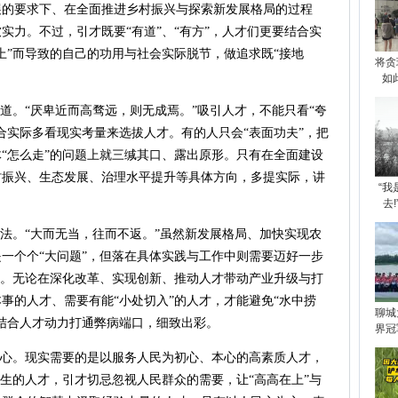
展的要求下、在全面推进乡村振兴与探索新发展格局的过程
实力。不过，引才既要“有道”、“有方”，人才们更要结合实
上”而导致的自己的功用与社会实际脱节，做追求既“接地
将贪
如
。“厌卑近而高骛远，则无成焉。”吸引人才，不能只看“夸
合实际多看现实考量来选拔人才。有的人只会“表面功夫”，把
“怎么走”的问题上就三缄其口、露出原形。只有在全面建设
村振兴、生态发展、治理水平提升等具体方向，多提实际，讲
“
去
法。“大而无当，往而不返。”虽然新发展格局、加快实现农
一个个“大问题”，但落在具体实践与工作中则需要迈好一步
体。无论在深化改革、实现创新、推动人才带动产业升级与打
事的人才、需要有能“小处切入”的人才，才能避免“水中捞
聊城
结合人才动力打通弊病端口，细致出彩。
界冠
心。现实需要的是以服务人民为初心、本心的高素质人才，
民生的人才，引才切忌忽视人民群众的需要，让“高高在上”与