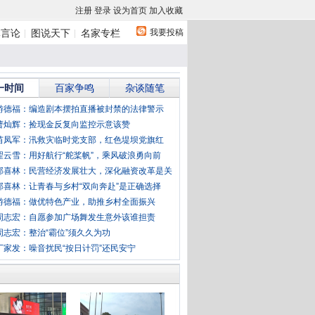
注册
登录
设为首页
加入收藏
我要投稿
体言论
图说天下
名家专栏
一时间
百家争鸣
杂谈随笔
游德福：编造剧本摆拍直播被封禁的法律警示
曹灿辉：捡现金反复向监控示意该赞
苗凤军：汛救灾临时党支部，红色堤坝党旗红
翟云雪：用好航行“舵桨帆”，乘风破浪勇向前
郭喜林：民营经济发展壮大，深化融资改革是关
郭喜林：让青春与乡村“双向奔赴”是正确选择
游德福：做优特色产业，助推乡村全面振兴
周志宏：自愿参加广场舞发生意外该谁担责
周志宏：整治“霸位”须久久为功
丁家发：噪音扰民“按日计罚”还民安宁