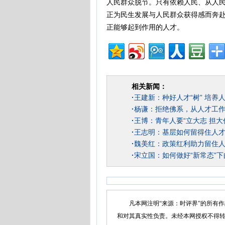
人民群众脱节。只有依赖人民、从人
正为民生发展与人民群众获得感而奔
正能够起到作用的人才。
相关新闻：
·
王建新：种好人才“树” 培养人
·
杨谦：拒绝佛系，从人才工
·
王博：青年人要“立大志 担大
·
王志明：基层如何留得住人
·
魏美红：政策红利助力留住
·
宋立国：如何做好“新常态”
凡本网注明“来源：时评界”的所有作
和对其真实性负责。未经本网授权不得