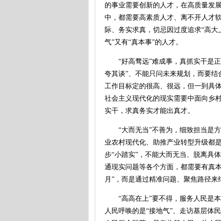
的事业需要创新的人才，在高质量发
中，都需要高素质人才、离不开人才软
际、务实求真，切忌因过度追求“高大
气”又有“真本事”的人才。
“好高骛远”难成事，真抓实干是正道
夸其谈”、不能只问未来规划，而要结
工作目标定的很高、很远，但一到具体
社会主义现代化的现实需要中面向乡
实干，求真务实才能出真才。
“大而无当”不善为，细致担当是方
业农村现代化、助推产业转型升级都是
步“小踏实”，不能大而无当、脱离具
通现实问题等各个方面，都需要有真本
月”，而是通过精准问题、聚焦路径来
“高高在上”要不得，服务人民是本
人民呼唤的是“接地气”、走访基层体