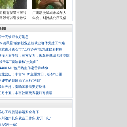
司机有偿送市民过
广州动漫星城未成年人
路段何以引发热议
集会，别挑战公序良俗
新闻
西十高铁迎来好消息
“四项课题”破解新业态新就业群体党建工作难
内蒙古牙克石市:“五指齐弹”抓党建促乡村振
梓潼县石牛镇：三方发力，纵深推进城乡环境综
“娘子军““奏响春检“交响曲”
“4400 ML”他用热血传递雷锋精神
河北盐山：丰富“4+X”主题党日，扮好“出题
癸卯年的剑邑添了三柄“利剑”
双向奔赴，奏响国泰民安好旋律
正月十五，丰富社区元宵花灯寄廉语
暖心工程促进春运安全有序
四川达州扎实就业工作实现“开门红”
故乡(外一章)