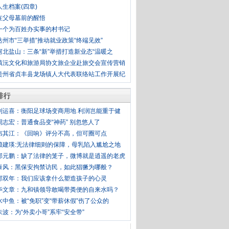
人生档案(四章)
在父母墓前的醒悟
一个为百姓办实事的村书记
达州市“三举措”推动就业政策“终端见效”
河北盐山：三条“新”举措打造新业态“温暖之
镇沅文化和旅游局协文旅企业赴旅交会宣传营销
贵州省贞丰县龙场镇人大代表联络站工作开展纪
排行
刘运喜：衡阳足球场变商用地 利润岂能重于健
周志宏：普通食品变“神药” 别忽悠人了
韦其江：《回响》评分不高，但可圈可点
赖建瑛:无法律细则的保障，母乳陷入尴尬之地
郭元鹏：缺了法律的笼子，微博就是逍遥的老虎
泰风：黑保安拘禁访民，如此猖獗为哪般？
郭双年：我们应该拿什么塑造孩子的心灵
毕文章：九和镇领导敢喝带粪便的自来水吗？
水中鱼：被“免职”变“带薪休假”伤了公众的
朱波：为“外卖小哥”系牢“安全带”