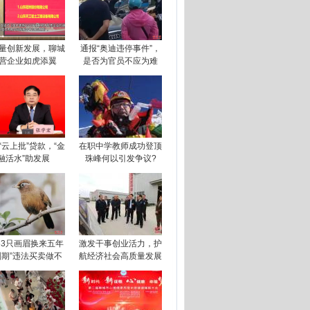
量创新发展，聊城
通报“奥迪违停事件”，
营企业如虎添翼
是否为官员不应为难
“云上批”贷款，“金
在职中学教师成功登顶
融活水”助发展
珠峰何以引发争议?
263只画眉换来五年
激发干事创业活力，护
刑期”违法买卖做不
航经济社会高质量发展