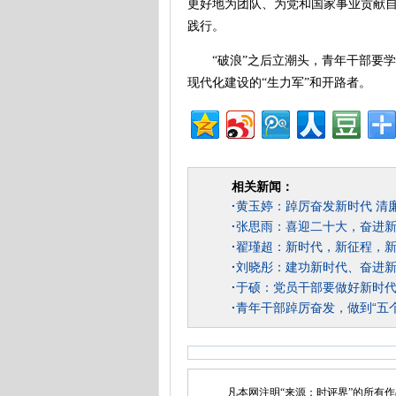
更好地为团队、为党和国家事业贡献自
践行。
“破浪”之后立潮头，青年干部要学“
现代化建设的“生力军”和开路者。
相关新闻：
·
黄玉婷：踔厉奋发新时代 清
·
张思雨：喜迎二十大，奋进
·
翟瑾超：新时代，新征程，
·
刘晓彤：建功新时代、奋进
·
于硕：党员干部要做好新时代
·
青年干部踔厉奋发，做到“五
凡本网注明“来源：时评界”的所有作