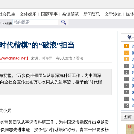
社会民生
文体娱乐
国际军事
杂谈随笔
新闻资讯
文学沙龙
媒
经
> 列表
第
时代楷模”的“破浪”担当
www.chinaqi.net
】
来源：
时评界
有
0
人发表了看法
鳖。”­­­­万步炎带领团队从事深海科研工作，为中国深
向全社会宣传发布万步炎同志先进事迹，授予他“时代楷
洪小兵
图评
万步炎带领团队从事深海科研工作，为中国深海勘探作出卓越贡
炎同志先进事迹，授予他“时代楷模”称号。青年干部要汲榜