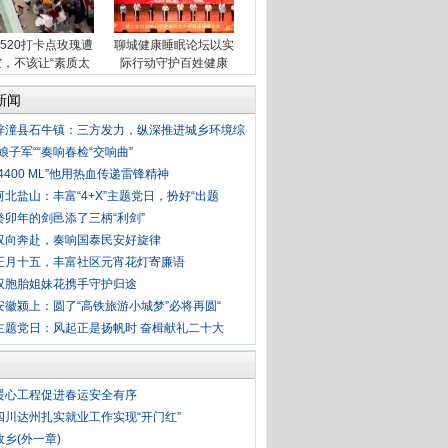
520打卡点玫瑰遭
聊城健康睡眠论坛以实
空，不该让“素质太
际行动守护百姓健康
新闻
梓潼县石牛镇：三方发力，纵深推进城乡环境综
“娘子军““奏响春检“交响曲”
“4400 ML”他用热血传递雷锋精神
河北盐山：丰富“4+X”主题党日，扮好“出题
癸卯年的剑邑添了三柄“利剑”
双向奔赴，奏响国泰民安好旋律
正月十五，丰富社区元宵花灯寄廉语
双胞胎姐妹花携手守护归途
安徽颍上：圆了“高铁旅游小城梦”必将再圆“
主题党日：风起正是扬帆时 奋楫献礼二十大
暖心工程促进春运安全有序
四川达州扎实就业工作实现“开门红”
故乡(外一章)