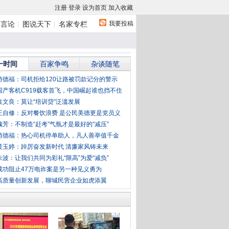
注册
登录
设为首页
加入收藏
我要投稿
体言论
图说天下
名家专栏
一时间
百家争鸣
杂谈随笔
游德福：司机拒给120让路被罚款记分的警示
国产客机C919载客首飞，中国崛起谁也挡不住
袁文良：莫让“培训贷”泛滥发展
王自修：反对餐饮浪费 是公民美德更是党员义
魏芳：不制造“赶考”气氛才是最好的“减压”
游德福：热心司机停单助人，凡人善举值千金
黄玉婷：踔厉奋发新时代 清廉家风铸未来
朱波：让我们共同为彩礼“限高”为爱“减负”
成功阻止47万电诈案是另一种见义勇为
高质量创新发展，聊城民营企业如虎添翼