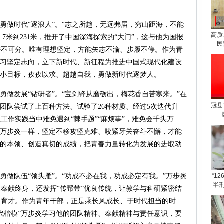
做时代“逐浪人”。“志之所趋，无远弗届，穷山距海，不能
高质
.7米到231米，推开了中国深海探索的“大门”，这与他为国报
民
密不可分。唯有理想坚定，方能矢志不渝、步履不停。作为青
学习坚定志向，立下新时代、新征程为推进中国式现代化建设
为小目标，孜孜以求、超越自我，勇做新时代逐梦人。
做发展“钻研者”。“宝剑锋从磨砺出，梅花香自苦寒来。”在
冠县
领团队尝试了上百种方法、试验了26种材质、经过5次迭代升
工作实践当中难免遇到“棘手题”“麻烦事”，难免会千头万
”万步炎一样，坚定不移攻坚克难、咬紧牙关奋斗不懈，才能
己的本领、创造真切的成绩，把青春力量转化为发展的进取动
做队伍“领头雁”。“功成不必在我，功成必定有我。”万步炎
“1
半
奉献终身，还发挥“传帮带”优良传统，让教学与科研紧密结
国育才。作为青年干部，正是乘长风成长、于时代担当的时
代楷模”万步炎学习他的团队精神、奉献精神与责任意识，要