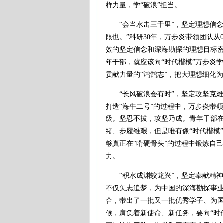
样力量，学“破浪”担当。
“会当水击三千里”，坚定理想信念勇
限也。”科研30年，万步炎带领团队从0
效的坚定信念和深海勘探的理想目标
年干部，就应该向“时代楷模”万步炎
贡献力量的“鸿鹄志”，把大理想细化
“长风破浪会有时”，坚定攻坚克难勇
打造“海牛二号”的过程中，万步炎带
级。坚忍不拔，攻坚乃成。青年干部在
绪、步履维艰，但是唯有像“时代楷模
够真正在“啃硬骨头”的过程中锻炼自
力。
“积水成渊蛟龙兴”，坚定奉献精神勇
不仅矢志追梦，为中国的深海勘探事业
合，带出了一批又一批优秀学子、为
候，肩负着新使命、新任务，要向“时