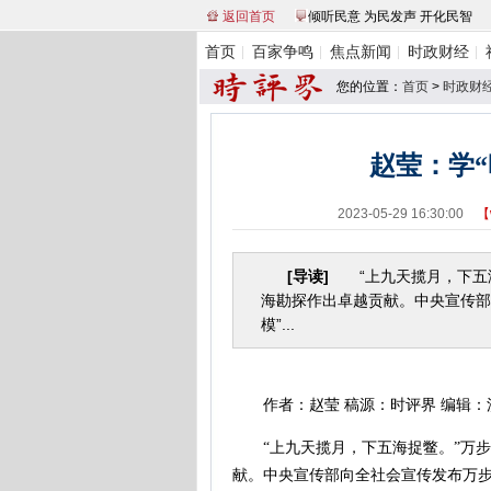
返回首页
倾听民意 为民发声 开化民智
首页
百家争鸣
焦点新闻
时政财经
您的位置：
首页
>
时政财
赵莹：学“
2023-05-29 16:30:00
【
[导读]
“上九天揽月，下五海捉
海勘探作出卓越贡献。中央宣传部
模”...
作者：赵莹 稿源：时评界 编辑：
“上九天揽月，下五海捉鳖。”­­­­
献。中央宣传部向全社会宣传发布万步