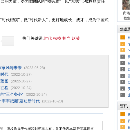
己的力量，努力做团队的“领头雁”，以“无我”心境厚植责任
商场
抢
时代楷模”，做“时代新人”，更好地成长、成才，成为中国式
焦点
热门关键词:
时代
楷模
担当
赵莹
廉家风铸未来
(2023-05-28)
新时代
(2022-10-27)
新蓝图
(2022-10-27)
新征程
(2022-10-24)
的“三个务必”
(2022-10-24)
个牢牢把握”建功新时代
(2022-10-23)
资讯
品，版权均属于作者和时评界共有，并不代表本网赞同其观点