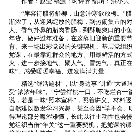
作者：赵莹 稿源：时评界 编辑：洪小兵
“岸容待腊将舒柳，山意冲寒欲放梅。”腊
渐浓了，从迎风绽放的腊梅，到热闹集市的
人、香气扑鼻的腊肉香肠，到酥脆爽口的小
年货、做好过年准备，在这辞旧迎新的重要
育、来一场出彩党课的关键契机。基层党组织
党课，在最靠近群众的地方、用最鲜活的方
火，进一步接地气、聚人气、冒热气，真正在
味”、感受暖暖幸福、迸发满满力量。
精选“鲜活题材”，以“身边事”讲通“大道
受“浓浓年味”。“宁尝鲜桃一口，不吃烂杏一
说，若是一味“照本宣科”，照着讲义、材料
自然难以激发学习兴趣，甚至会因“学不会、
得理论部分晦涩难懂，长此以往主动性也会
党组织当借“年关”这一重要契机，把党课的