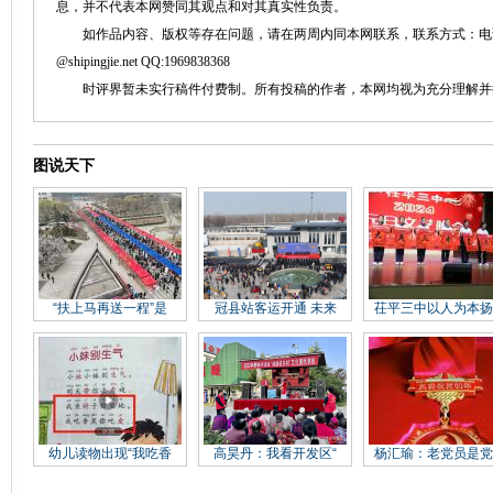
息，并不代表本网赞同其观点和对其真实性负责。
如作品内容、版权等存在问题，请在两周内同本网联系，联系方式：电话：152758
@shipingjie.net QQ:1969838368
时评界暂未实行稿件付费制。所有投稿的作者，本网均视为充分理解并
图说天下
“扶上马再送一程”是
冠县站客运开通 未来
茌平三中以人为本扬
幼儿读物出现“我吃香
高昊丹：我看开发区“
杨汇瑜：老党员是党