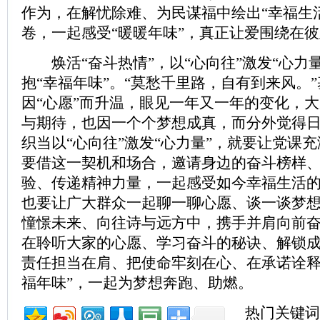
作为，在解忧除难、为民谋福中绘出“幸福生
卷，一起感受“暖暖年味”，真正让爱围绕在
焕活“奋斗热情”，以“心向往”激发“心力
抱“幸福年味”。“莫愁千里路，自有到来风。
因“心愿”而升温，眼见一年又一年的变化，
与期待，也因一个个梦想成真，而分外觉得
织当以“心向往”激发“心力量”，就要让党课充
要借这一契机和场合，邀请身边的奋斗榜样
验、传递精神力量，一起感受如今幸福生活
也要让广大群众一起聊一聊心愿、谈一谈梦
憧憬未来、向往诗与远方中，携手并肩向前
在聆听大家的心愿、学习奋斗的秘诀、解锁
责任担当在肩、把使命牢刻在心、在承诺诠释
福年味”，一起为梦想奔跑、助燃。
热门关键词