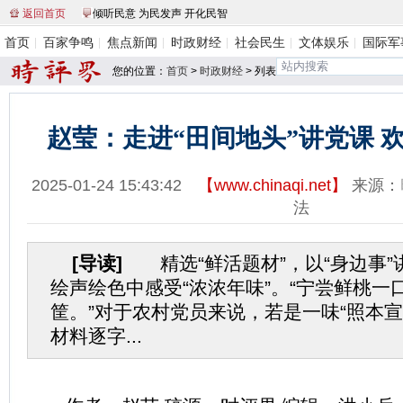
返回首页
倾听民意 为民发声 开化民智
首页
百家争鸣
焦点新闻
时政财经
社会民生
文体娱乐
国际军
您的位置：
首页
>
时政财经
> 列表
赵莹：走进“田间地头”讲党课 
2025-01-24 15:43:42
【
www.chinaqi.net
】
来源：
法
[导读]
精选“鲜活题材”，以“身边事”讲
绘声绘色中感受“浓浓年味”。“宁尝鲜桃一
筐。”对于农村党员来说，若是一味“照本宣
材料逐字...