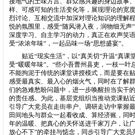
接地气的土味方言、群众感兴趣的身边故事
样、可感可知的生活变化等，展现理论的宽
烈讨论、互相交流中加深对理论知识的理解
悦的氛围里，感受“随风潜入夜，润物细无声
深度学习、自主学习的动力，真正在欢声笑
受“浓浓年味”，一起品味一场“思想盛宴”。
贴近“现实生活”，以“真关切”升温“真课
受“暖暖年味”。“些小吾曹州县吏，一枝一叶
不能拘泥于传统的课堂讲授模式，而是要在
感受最真实、最入心的烟火气，同时在了解
们的急难愁盼问题中，进一步唤醒担当实干
的责任感。为此，基层党组织当推动党课贴近
引导广大党员在走街串户、调研走访中掌握
田间地头与群众一起看收成、算经济账，同
年的温暖、把真心的关怀送进千家万户，让广
放心不下”的牵挂与惦念，同步引导广大党员