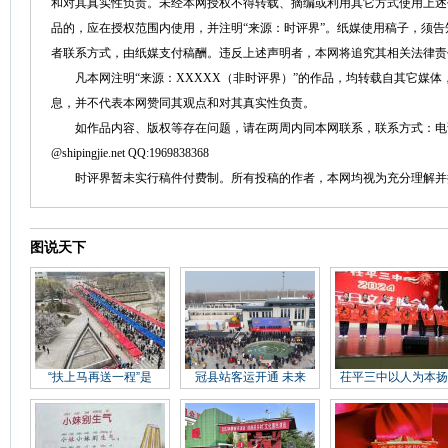
和对其真实性负责。未经本网授权不得转载、摘编或利用其它方式使用上述
品的，应在授权范围内使用，并注明“来源：时评界”。纸媒使用稿子，须
者联系方式，由纸媒支付稿酬。违反上述声明者，本网将追究其相关法律责
凡本网注明“来源：XXXXX（非时评界）”的作品，均转载自其它媒体
息，并不代表本网赞同其观点和对其真实性负责。
如作品内容、版权等存在问题，请在两周内同本网联系，联系方式：电话：152758
@shipingjie.net QQ:1969838368
时评界暂未实行稿件付费制。所有投稿的作者，本网均视为充分理解并
图说天下
“扶上马再送一程”是
冠县站客运开通 未来
茌平三中以人为本扬