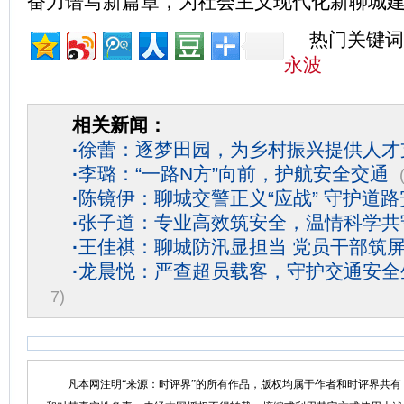
奋力谱写新篇章，为社会主义现代化新聊城
热门关键词
永波
相关新闻：
·
徐蕾：逐梦田园，为乡村振兴提供人才
·
李璐：“一路N方”向前，护航安全交通
·
陈镜伊：聊城交警正义“应战” 守护道路
·
张子道：专业高效筑安全，温情科学共
·
王佳祺：聊城防汛显担当 党员干部筑
·
龙晨悦：严查超员载客，守护交通安全
7)
凡本网注明“来源：时评界”的所有作品，版权均属于作者和时评界共有