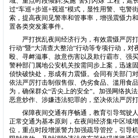
域、重点时段倾斜;实施“警灯闪烁”工程，延
过“车巡+步巡+视巡”模式，显性用警、屯警
索，提高夜间见警率和管事率，增强震慑力
置各类突发案事件。
严打扰乱夜间经济行为，有效震慑严厉打
行动”暨“大清查大整治”行动等专项行动，对
殴、寻衅滋事、故意伤害以及欺行霸市、强
警种部门属地公安机关按需同步上案，迅速
侦快破快处，形成有力震慑。会同有关部门
依法严厉打击制假售假、伪劣食品、滥用食
为，确保群众“舌尖上的安全”。加强网络执
恶意炒作、涉嫌违法犯罪的，坚决依法严厉
保障夜间交通有序畅通，教育引导驾驶人
正常交通为基本原则，在夜间经济集中区域
位，重点时段增派警力加强疏导管控，引导