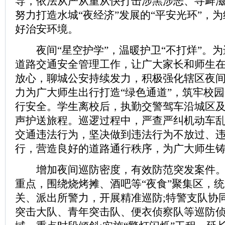
导，依法从严从重从快打击涉黑涉恶、寻衅
努力打造水城“夜经济”发展的“平安光环”，
好治安环境。
夜间“星空护学”，温暖护卫“不打烊”。为
道路交通安全管理工作，让广大家长和师生
放心，聊城公安持续发力，积极强化辖区夜间
力为广大师生出行打造“绿色通道”，筑牢校
行安全。学生离校后，执勤交警驾车沿城区
声护送旅程。巡逻过程中，严查严纠机动车
交通违法行为，坚决做到违法行为不放过、
行，营造良好的道路通行秩序，为广大师生铸
增加夜间巡防密度，有效防范突发案件。以
重点，围绕烧烤摊、酒吧等“夜食”聚集区，
关、派出所警力，开展精准巡防;特警支队协
突击大队、青年突击队、便衣侦察队等巡防