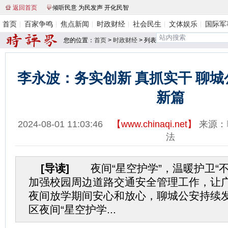
返回首页
倾听民意 为民发声 开化民智
首页
百家争鸣
焦点新闻
时政财经
社会民生
文体娱乐
国际军
您的位置：
首页
>
时政财经
> 列表
李永波：务实创新 真抓实干 聊
新篇
2024-08-01 11:03:46
【
www.chinaqi.net
】
来源：
法
[导读]
夜间“星空护学”，温暖护卫“不
加强校园周边道路交通安全管理工作，让
夜间放学期间安心和放心，聊城公安持续
区夜间“星空护学...