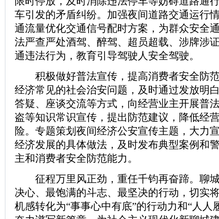
限时停放，及时消除违法停车等妨碍道路通
车引发的矛盾纠纷。加强夜间道路交通运行
通流量优化交通信号配时方案，为群众安全
法严查严处酒驾、醉驾、超员超载、涉牌涉
通违法行为，教育引导驾驶人安全驾驶。
积极做好普法宣传，提高消费者安全防范
经济常见的社会治安问题，及时通过发放明
答疑、座谈交流等方式，向经营业主开展普
盗等知识常识宣传，提出防范建议，降低经
险。专题策划夜间经济公安宣传主题，大力
经济发展的具体做法，及时发布典型案例和
主和消费者安全防范能力。
征程万里风正劲，重任千钧再奋蹄。聊城
决心、最饱满的斗志、最坚决的行动，切实将
机感转化为“事事心中有底”的行动力和“人人