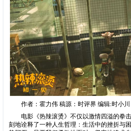
作者：霍力伟 稿源：时评界 编辑:时小川
电影《热辣滚烫》不仅以激情四溢的拳击
刻地诠释了一种人生哲理：生活中的挫折与