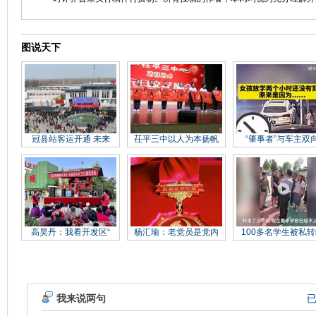
图说天下
冠县站客运开通 未来
茌平三中以人为本扬帆
“肇事者”与车主双
高昊丹：我看开发区“
杨汇瑜：老党员是党内
100多名学生被私转