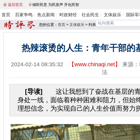
返回首页
倾听民意 为民发声 开化民智
首页
百家争鸣
焦点新闻
时政财经
社会民生
文体娱乐
国际军
您的位置：
首页
>
文体娱乐
> 列表
热辣滚烫的人生：青年干部的
2024-02-14 08:35:32
【
www.chinaqi.net
】
来源：
法
[导读]
这让我想到了奋战在基层的青
身处一线，面临着种种困难和阻力，但始
理想信念，为实现自己的人生价值而努力拼搏