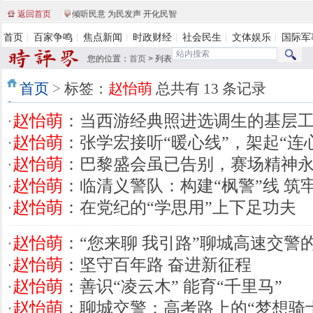
返回首页
倾听民意 为民发声 开化民智
首页
百家争鸣
焦点新闻
时政财经
社会民生
文体娱乐
国际军
您的位置：
首页
>
列表
首页
>
标签：
赵怡萌
总共有 13 条记录
·
赵怡萌
：当西游经典照进选调生的基层
·
赵怡萌
：张学宏接听“暖心线”，架起“连
·
赵怡萌
：巴黎盛会虽已告别，赛场精神
·
赵怡萌
：临清义警队：构建“枫警”线 筑
·
赵怡萌
：在党纪的“学思用”上下足功夫
·
赵怡萌
：“您来聊 我引路”聊城高速交警
·
赵怡萌
：坚守百年路 奋进新征程
·
赵怡萌
：善识“凌云木” 能育“千里马”
·
赵怡萌
：聊城交警：高考路上的“梦想骑