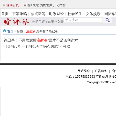
返回首页
倾听民意 为民发声 开化民智
首页
百家争鸣
焦点新闻
时政财经
社会民生
文体娱乐
国际军
您的位置：
首页
>
列表
首页
>
标签：
注射液
总共有 2 条记录
·
许卫兵：不用胶囊用
注射液
?医术不是谋利诈术
·
叶金福：打一针瘦10斤?“病态减肥”不可取
网站简介
|
广告服务
|
合
电话：15275837293 不良信息举报QQ
Copyright © 2012-20