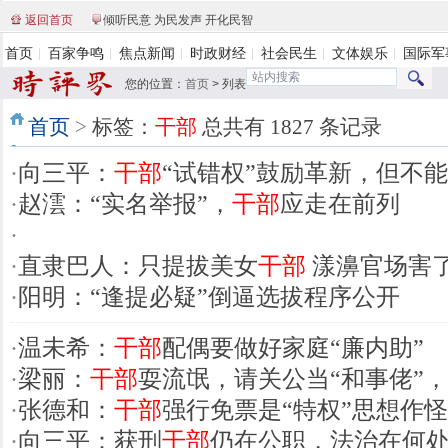
返回首页
倾听民意 为民发声 开化民智
首页
百家争鸣
焦点新闻
时政财经
社会民生
文体娱乐
国际军
您的位置：
首页
>
列表
首页
>
标签：
干部
总共有 1827 条记录
·
向三平：
干部
“试错权”鼓励革新，但不
·
赵澐：“实名举报”，
干部
应走在前列
·
·
直隶巴人：只提拔美女
干部
漾濞官场害
·
阳明：“逢提必疑”倒逼选拔程序公开
·
温未希：
干部
配偶要做好家庭“廉内助”
·
梁丽：
干部
耍流氓，请关公当“和事佬”
·
张德和：
干部
强行免票是“特权”思想作怪
·
向三平：获刑
干部
仍在公职，法治在何