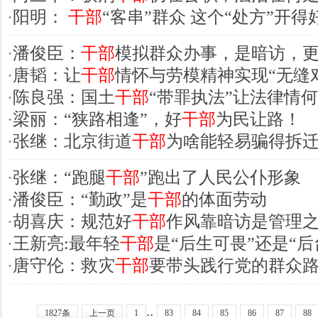
·
阳明：
干部
“客串”群众 这个“处方”开得
·
潘俊臣：
干部
模拟群众办事，是暗访，
·
唐韬：让
干部
情怀与劳模精神实现“无缝
·
陈良强：国土
干部
“带罪执法”让法律情
·
梁丽：“狭路相逢”，好
干部
为民让路！
·
张继：北京街道
干部
为啥能轻易骗得拆
·
张继：“跑腿
干部
”跑出了人民公仆形象
·
潘俊臣：“勤政”是
干部
的体面劳动
·
胡喜庆：规范好
干部
作风靠暗访是管理
·
王新亮:最年轻
干部
是“后生可畏”还是“后
·
唐守伦：救灾
干部
要带头践行党的群众
..
1827条
上一页
1
83
84
85
86
87
88