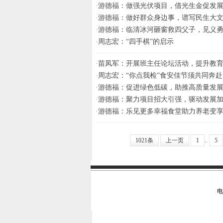
·
游德福：做强光伏项目，借光生金促发
·
游德福：做好群众身边事，谱写民生大
·
游德福：临清冰河砸窗救四父子，见义
·
周志宏：“四手棋”的启示
·
苗凤军：开展班主任论坛活动，提升教
·
周志宏：“你点我检”食安佳节须共同奔赴
·
游德福：促进绿色低碳，助推高质量发
·
游德福：聚力项目招大引强，驱动发展
·
游德福：乐见更多幸福食堂助力养老变
1021条
上一页
1
..
5
电