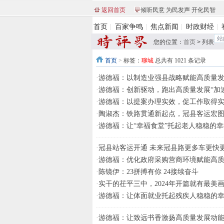
返回首页
倾听民意 为民发声 开化民智
首页
百家争鸣
焦点新闻
时政财经
您的位置：
首页
>
列表
首页
>
标签：
聊城
总共有 1021 条记录
·
游德福：以制造业强县战略赋能高质量
·
游德福：创新驱动，跑出高质量发展“加
·
游德福：以提案办理实效，促工作取得
·
陶淑杰：铁路贯通新起点，冠县客运宏
·
游德福：让“幸福食堂”托起老人稳稳的幸
·
冠县站客运开通 未来冠县路更多车更快
·
游德福：优化政府采购营商环境赋能高
·
陈镜伊：23拼搏有你 24接续奋斗
·
实干的茌平三中，2024年开篇就有最美
·
游德福：让体面就业托起残疾人稳稳的
·
游德福：让致远书香激扬高质量发展动