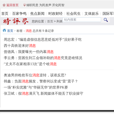
返回首页
倾听民意 为民发声 开化民智
首页
百家争鸣
焦点新闻
时政财经
社会民生
文体娱乐
国际军
您的位置：
首页
>
列表
首页
>
标签：
消息
总共有 9 条记录
·
周志宏：“编造虚假信息恶意贬低对手”没好果子吃
·
西十高铁迎来好
消息
·
曾德凤：我要曝光一些内幕
消息
·
李云勇：贫困生到工会领补助的
消息
究竟是啥情况
·
“丈夫不在家相亲13次”是个啥
消息
·
奥迪男持枪抢车位
消息
逆转，该谁反思?
·
韩鑫：负面
消息
频发，警察何以变成“雷”震子？
·
一场“朴实优雅”与“华丽无华”的世界PK赛
·
张卫斌：假
消息
满天飞 新闻媒体不能丢了职业操守