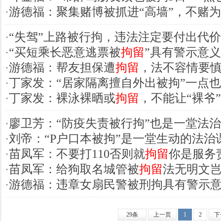
·
游德福：聚集赌博被抓进“高墙”，不赌
·
“失驾”上路被行拘，违法注定要付出代价
·
“买短乘长恶意逃票被
拘留
”具有警示意义
·
游德福：帮友担保遭
拘留
，法不容情要
·
丁家发：“居家隔离擅自外出被拘”一点
·
丁家发：裸泳裸晒或
拘留
，不能让“裸爷
·
廖卫芳：“防疫失责被行拘”也是一堂法
·
刘帝：“P户口本被拘”是一堂生动的法治
·
苗凤军：不要打110否则就
拘留
你是服务
·
苗凤军：给狗取名城管被
拘留
法无明文
·
游德福：违章女扇民警被刑拘具有警示
29条
上一页
1
2
下