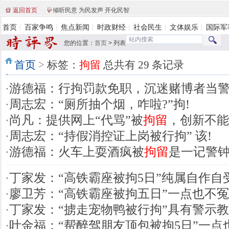
返回首页
倾听民意 为民发声 开化民智
首页
百家争鸣
焦点新闻
时政财经
社会民生
文体娱乐
国际军
您的位置：
首页
>
列表
首页
>
标签：
拘留
总共有 29 条记录
·
游德福：行拘罚款免职，沉迷赌博者当
·
周志宏：“厕所抽个烟，咋啦?”拘!
·
尚凡：提供网上“代骂”被
拘留
，创新不能
·
周志宏：“持假消控证上岗被行拘” 该!
·
游德福：火车上耍酒疯被
拘留
是一记警
·
丁家发：“高铁霸座被拘5日”纯属自作自
·
廖卫芳：“高铁霸座被拘五日”一点也不冤
·
丁家发：“掳走宠物鸭被行拘”具有警示
·
叶金福：“帮醉驾朋友顶包被拘5日”一点