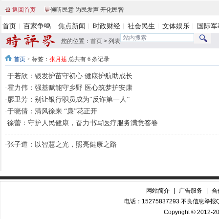
返回首页
倾听民意 为民发声 开化民智
首页
百家争鸣
焦点新闻
时政财经
社会民生
文体娱乐
国际军
您的位置：
首页
>
列表
首页
>
标签：
张月莲
总共有 6 条记录
·
于若欣：银发护苗守初心 健康护航助成长
·
霍力伟：强基赋能守乡野 医心筑梦护安康
·
廖卫芳：别让银行职员成为“反诈第一人”
·
于晓倩：清风徐来 “廉”花正开
·
徐蕾：守护人民健康，奋力书写医疗服务满意答卷
·
张子道：以智慧之光，照亮健康之路
网站简介
|
广告服务
|
合
电话：15275837293 不良信息举报QQ
Copyright © 2012-20