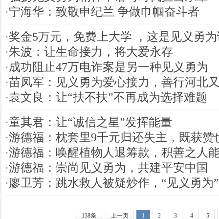
·
宁海华：致敬申纪兰 争做巾帼奋斗者
·
奖金5万元，免费上大学 ，这是见义勇
·
朱波：让生命接力，将大爱永存
·
成功阻止47万电诈案是另一种见义勇为
·
苗凤军：见义勇为爱心接力，善行河北
·
袁文良：让“扶不扶”不再成为选择难题
·
童其君：让“诚信之星”发挥能量
·
游德福：枕套里9千元归还失主，既获赞
·
游德福：唤醒植物人退筹款，积善之人
·
游德福：崇尚见义勇为，共建平安中国
·
廖卫芳：跳水救人被疑炒作，“见义勇为
138条
上一页
1
2
3
4
5