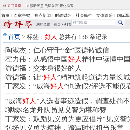
返回首页
倾听民意 为民发声 开化民智
首页
百家争鸣
焦点新闻
时政财经
社会民生
文体娱乐
国际军
您的位置：
首页
>
列表
首页
>
标签：
好人
总共有 138 条记录
·
陶淑杰：仁心守千“金”医德铸诚信
·
霍力伟：从感悟中国
好人
精神中读懂中
·
游德福：交本身很好的人
·
游德福：让“
好人
”精神筑起道德力量长城
·
丁家发：“威海
好人
”也造假?评选不能仅
·
“威海
好人
”入选者事迹造假，调查处罚
·
聊城9名龙舟队员见义智为堪称赞
·
丁家发：鼓励见义勇为更应倡导“见义智
·
弘扬见义勇为精神，谱写时代担当乐章